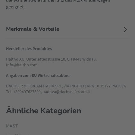
die Wanne sowie für den Sitz des M.5x Kinderwagen
geeignet.
Merkmale & Vorteile
Hersteller des Produktes
Haltho AG, Unterlettenstrasse 10, CH 9443 Widnau.
Info@haltho.com
Angaben zum EU Wirtschaftsaktuer
DACHSER & FERCAM ITALIA SRL, VIA INGHILTERRA 10 35127 PADOVA
Tel: +390497627300, padova@dachser.fercam.it
Ähnliche Kategorien
MAST