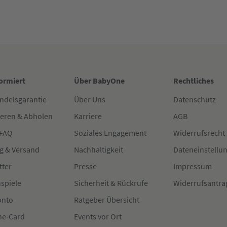
formiert
Über BabyOne
Rechtliches
ndelsgarantie
Über Uns
Datenschutz
ieren & Abholen
Karriere
AGB
 FAQ
Soziales Engagement
Widerrufsrecht
g & Versand
Nachhaltigkeit
Dateneinstellu
tter
Presse
Impressum
spiele
Sicherheit & Rückrufe
Widerrufsantra
onto
Ratgeber Übersicht
e-Card
Events vor Ort