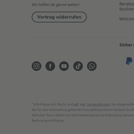
Beratu
Wir helfen dir gerne weiter!
buche
Vertrag widerrufen
Welco
Sicher
* Alle Preise inkl. MwSt. und ggf. zzgl.
Versandkosten
. Der dargestel
Der für den Onlineshop geltende Preis stellt bei einem Verkauf du
Abholen“ kann daher von dem Verkaufspreis im Onlineshop abweichen
Rechnung mit Klarna.