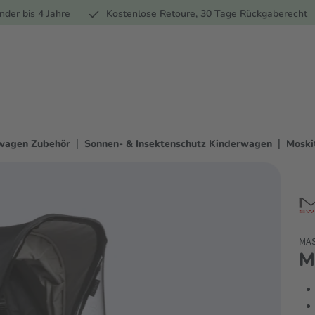
Ernährung
Pflege
Marken
Geschenke
Sale
Ratgebe
nder bis 4 Jahre
Kostenlose Retoure, 30 Tage Rückgaberecht
|
|
wagen Zubehör
Sonnen- & Insektenschutz Kinderwagen
Moski
MA
M