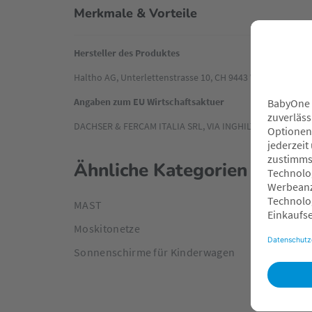
Merkmale & Vorteile
Hersteller des Produktes
Haltho AG, Unterlettenstrasse 10, CH 9443 Widnau. Info
Angaben zum EU Wirtschaftsaktuer
DACHSER & FERCAM ITALIA SRL, VIA INGHILTERRA 10 3512
Ähnliche Kategorien
MAST
Moskitonetze
Sonnenschirme für Kinderwagen