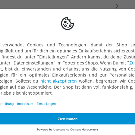
@haltho.com
7 PADOVA Tel: +390497627300, padova@dachser.fercam.it