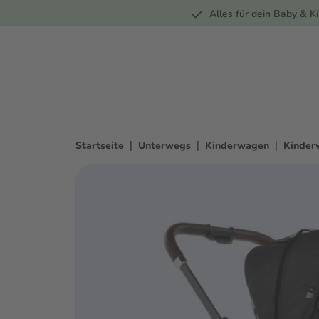
Unterwegs
Wohnen
Spielzeug
Bekleidung
Alles für dein Baby & Ki
springen
Zur Hauptnavigation springen
|
|
|
Startseite
Unterwegs
Kinderwagen
Kinder