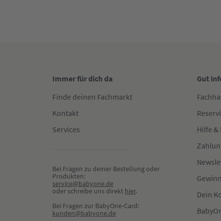
Immer für dich da
Gut in
Finde deinen Fachmarkt
Fachha
Kontakt
Reserv
Services
Hilfe &
Zahlun
Newsle
Bei Fragen zu deiner Bestellung oder 
Produkten:
Gewinn
service@babyone.de
oder schreibe uns direkt 
hier
.
Dein K
Bei Fragen zur BabyOne-Card:
BabyOn
kunden@babyone.de