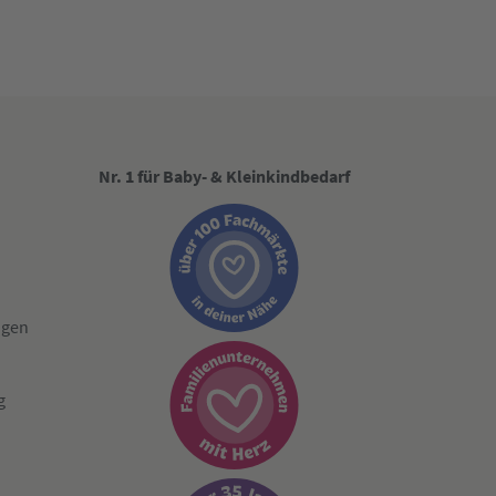
Nr. 1 für Baby- & Kleinkindbedarf
ngen
g