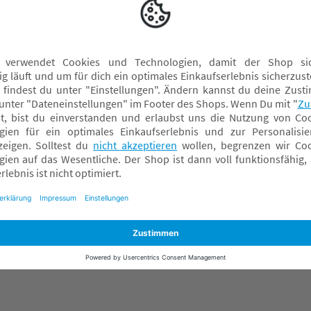
Nuna Kinderwagen
M
nuna MIXX next
S
Nuna Reboarder
Nuna Reisebetten
nuna TRIV lx
Nuna Wippen
nuna x BMW Kollektion