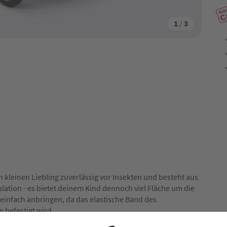
1
/
3
kleinen Liebling zuverlässig vor Insekten und besteht aus
ation - es bietet deinem Kind dennoch viel Fläche um die
 einfach anbringen, da das elastische Band des
befestigt wird.