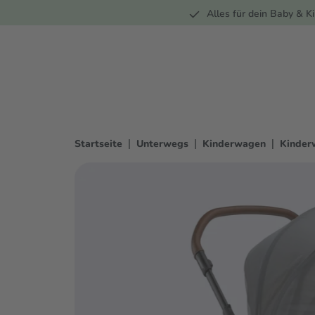
Unterwegs
Wohnen
Spielzeug
Bekleidung
Alles für dein Baby & Ki
springen
Zur Hauptnavigation springen
|
|
|
Startseite
Unterwegs
Kinderwagen
Kinder