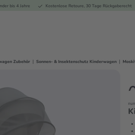
Ernährung
Pflege
Marken
Geschenke
Sale
Ratgebe
nder bis 4 Jahre
Kostenlose Retoure, 30 Tage Rückgaberecht
|
|
wagen Zubehör
Sonnen- & Insektenschutz Kinderwagen
Moski
nun
K