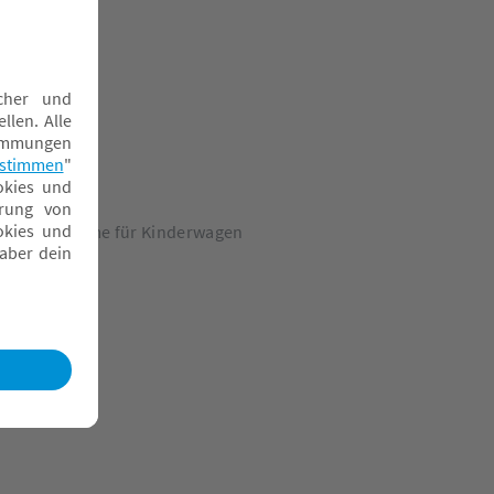
oskitonetze
onnenschirme für Kinderwagen