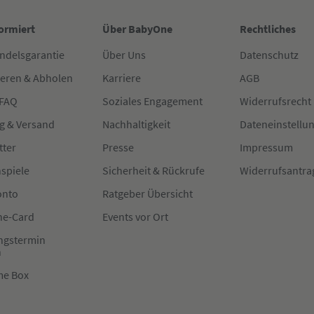
formiert
Über BabyOne
Rechtliches
ndelsgarantie
Über Uns
Datenschutz
ieren & Abholen
Karriere
AGB
 FAQ
Soziales Engagement
Widerrufsrecht
g & Versand
Nachhaltigkeit
Dateneinstellu
tter
Presse
Impressum
spiele
Sicherheit & Rückrufe
Widerrufsantra
onto
Ratgeber Übersicht
e-Card
Events vor Ort
ngstermin
n
me Box