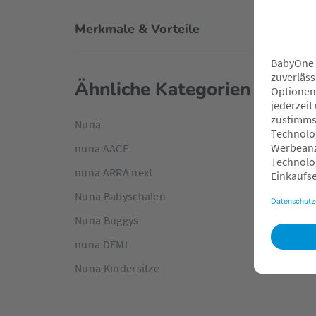
Merkmale & Vorteile
Ähnliche Kategorien
Nuna
nuna AACE
nuna ARRA next
Nuna Babyschalen
Nuna Buggys
nuna DEMI
Nuna Kindersitze