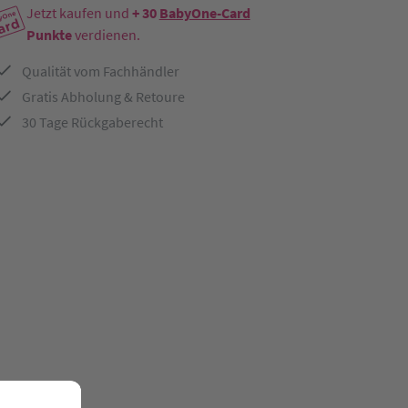
Jetzt kaufen und
+ 30
BabyOne-Card
Punkte
verdienen.
Qualität vom Fachhändler
Gratis Abholung & Retoure
30 Tage Rückgaberecht