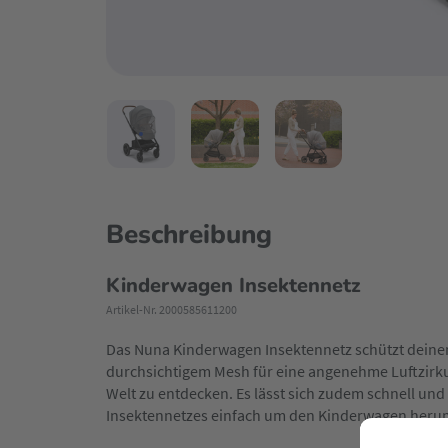
Beschreibung
Kinderwagen Insektennetz
Artikel-Nr. 2000585611200
Das Nuna Kinderwagen Insektennetz schützt deinen 
durchsichtigem Mesh für eine angenehme Luftzirkul
Welt zu entdecken. Es lässt sich zudem schnell und
Insektennetzes einfach um den Kinderwagen herum 