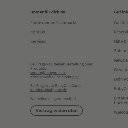
Immer für dich da
Gut in
Finde deinen Fachmarkt
Fachha
Kontakt
Reserv
Services
Hilfe &
Zahlun
Newsle
Bei Fragen zu deiner Bestellung oder 
Produkten:
Gewinn
service@babyone.de
oder schreibe uns direkt 
hier
.
Dein K
Bei Fragen zur BabyOne-Card:
BabyOn
kunden@babyone.de
Beratu
Wir helfen dir gerne weiter!
buche
Vertrag widerrufen
Welco