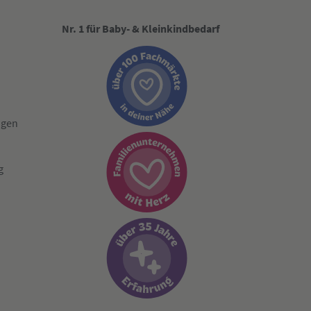
Nr. 1 für Baby- & Kleinkindbedarf
ngen
g