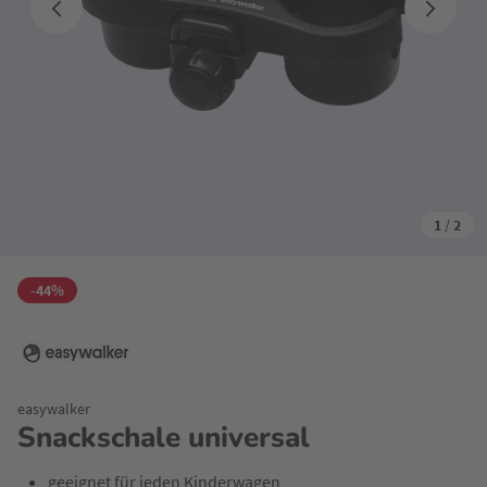
1
/
2
-44%
easywalker
Snackschale universal
geeignet für jeden Kinderwagen