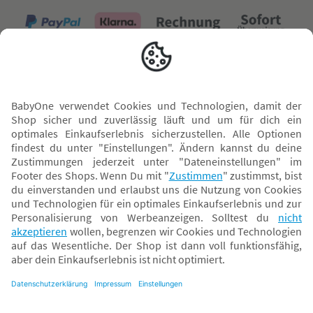
Versand mit
* Alle Preise inkl. MwSt. und ggf. zzgl.
Versandkosten
. Der dargestellte Preis gilt -
abhängig von der von dir gewählten Option - im BabyOne-Onlineshop oder bei
Abholung in dem von dir gewählten BabyOne-Franchise-Betrieb. Der für den
Onlineshop geltende Preis stellt bei einem Verkauf durch unsere Franchise-
Nehmer eine unverbindliche Preisempfehlung dar. Der Verkaufspreis der
Franchise-Nehmer im Rahmen der Option „Reservieren und Abholen“ kann
daher von dem Verkaufspreis im Onlineshop abweichen. Angaben zu
Versandzeiten gelten nur bei Bezahlung mit einer der folgenden Zahlarten:
PayPal, Visa, Mastercard, Sofortüberweisung (Klarna), Kauf auf Rechnung mit