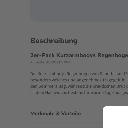
Beschreibung
2er-Pack Kurzarmbodys Regenbog
Artikel-Nr. M2000588757004
Die Kurzarmbodys Regenbogen von Sanetta aus 10
besonders weiches und angenehmes Tragegefühl. D
den Sommeralltag, während die praktischen Druck
ist dein Nachwuchs bestens für warme Tage ausgest
Merkmale & Vorteile