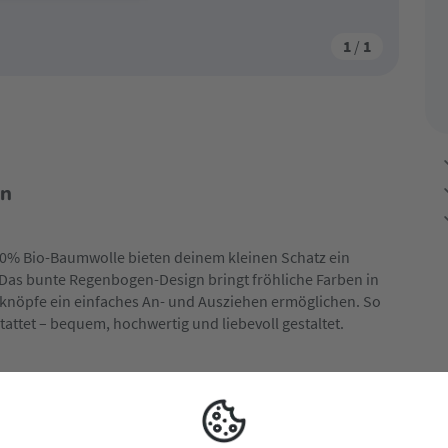
1
/
1
en
0% Bio-Baumwolle bieten deinem kleinen Schatz ein
as bunte Regenbogen-Design bringt fröhliche Farben in
knöpfe ein einfaches An- und Ausziehen ermöglichen. So
attet – bequem, hochwertig und liebevoll gestaltet.