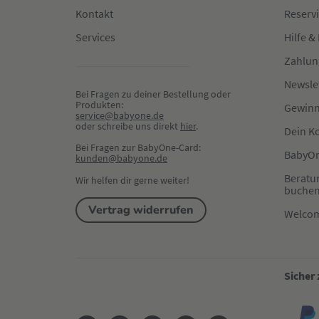
Kontakt
Reserv
Services
Hilfe &
Zahlun
Newsle
Bei Fragen zu deiner Bestellung oder 
Produkten:
Gewinn
service@babyone.de
oder schreibe uns direkt 
hier
.
Dein K
Bei Fragen zur BabyOne-Card:
BabyOn
kunden@babyone.de
Beratu
Wir helfen dir gerne weiter!
buche
Vertrag widerrufen
Welco
Sicher