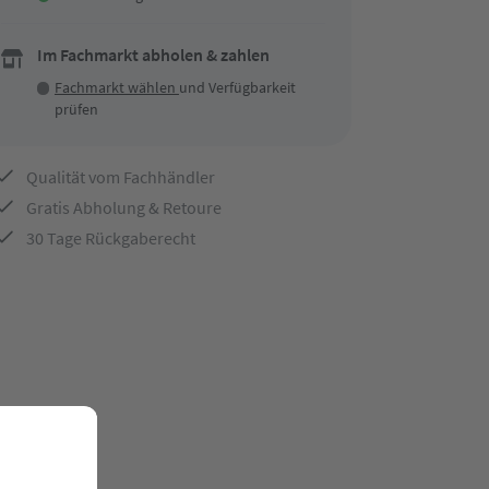
Im Fachmarkt abholen & zahlen
Fachmarkt wählen
und Verfügbarkeit
prüfen
Qualität vom Fachhändler
Gratis Abholung & Retoure
30 Tage Rückgaberecht