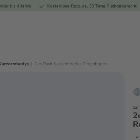
Ernährung
Pflege
Marken
Geschenke
Sale
Ratgebe
nder bis 4 Jahre
Kostenlose Retoure, 30 Tage Rückgaberecht
|
Kurzarmbodys
2er-Pack Kurzarmbodys Regenbogen
San
2
R