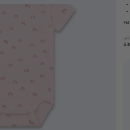
Far
Grö
Bi