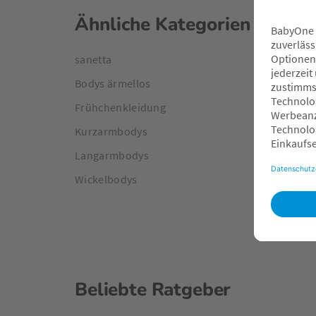
Ähnliche Kategorien
sanetta
Bodys ärmellos
Frühchenkleidung
Kurzarmbodys
Langarmbodys
Wickelbodys
Beliebte Ratgeber