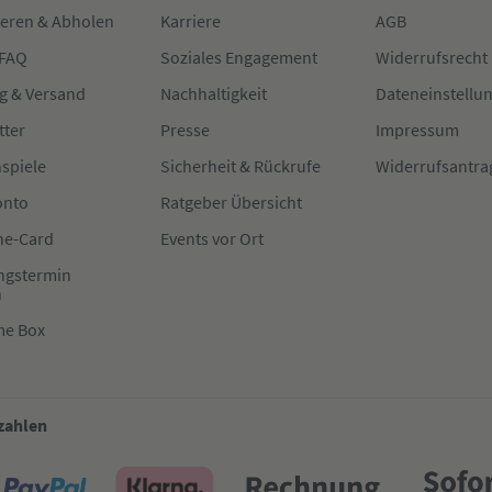
ieren & Abholen
Karriere
AGB
 FAQ
Soziales Engagement
Widerrufsrecht
g & Versand
Nachhaltigkeit
Dateneinstellu
tter
Presse
Impressum
spiele
Sicherheit & Rückrufe
Widerrufsantra
onto
Ratgeber Übersicht
e-Card
Events vor Ort
ngstermin
n
me Box
 zahlen