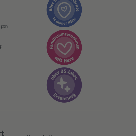
ngen
g