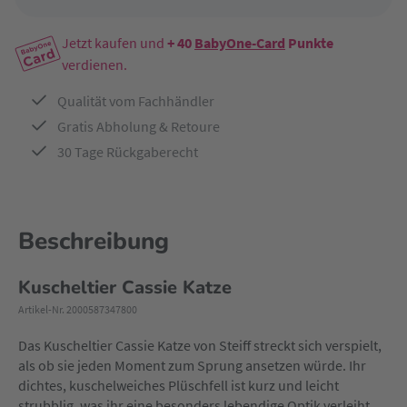
Jetzt kaufen und
+ 40
BabyOne-Card
Punkte
verdienen.
Qualität vom Fachhändler
Gratis Abholung & Retoure
30 Tage Rückgaberecht
Beschreibung
Kuscheltier Cassie Katze
Artikel-Nr. 2000587347800
Das Kuscheltier Cassie Katze von Steiff streckt sich verspielt,
als ob sie jeden Moment zum Sprung ansetzen würde. Ihr
dichtes, kuschelweiches Plüschfell ist kurz und leicht
strubblig, was ihr eine besonders lebendige Optik verleiht.