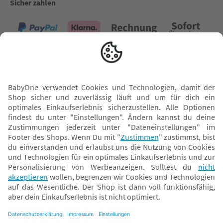
Sicher zahlen
Versand mit
* Alle Preise inkl. MwSt. und ggf. zzgl.
Versandkosten
. Der dargestellte Preis gilt -
abhängig von der von dir gewählten Option - im BabyOne-Onlineshop oder bei
Abholung in dem von dir gewählten BabyOne-Franchise-Betrieb. Der für den
Onlineshop geltende Preis stellt bei einem Verkauf durch unsere Franchise-
Nehmer eine unverbindliche Preisempfehlung dar. Der Verkaufspreis der
Franchise-Nehmer im Rahmen der Option „Reservieren und Abholen“ kann
daher von dem Verkaufspreis im Onlineshop abweichen. Angaben zu