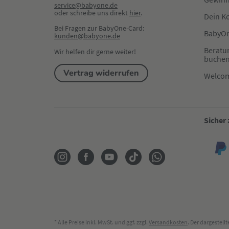
service@babyone.de
oder schreibe uns direkt 
hier
.
Dein K
Bei Fragen zur BabyOne-Card:
BabyOn
kunden@babyone.de
Beratu
Wir helfen dir gerne weiter!
buche
Vertrag widerrufen
Welco
Sicher
* Alle Preise inkl. MwSt. und ggf. zzgl.
Versandkosten
. Der dargestel