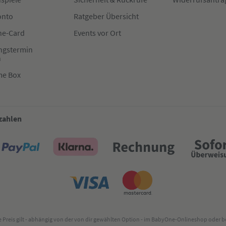
onto
Ratgeber Übersicht
e-Card
Events vor Ort
ngstermin
n
me Box
 zahlen
lte Preis gilt - abhängig von der von dir gewählten Option - im BabyOne-Onlineshop oder