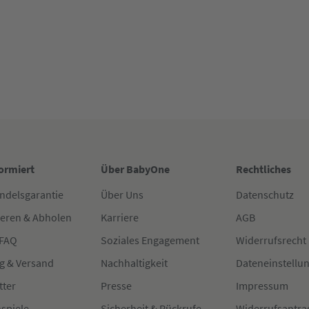
formiert
Über BabyOne
Rechtliches
ndelsgarantie
Über Uns
Datenschutz
ieren & Abholen
Karriere
AGB
 FAQ
Soziales Engagement
Widerrufsrecht
g & Versand
Nachhaltigkeit
Dateneinstellu
tter
Presse
Impressum
spiele
Sicherheit & Rückrufe
Widerrufsantra