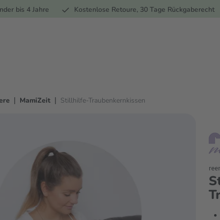
Ernährung
Pflege
Marken
Geschenke
Sale
Ratgebe
nder bis 4 Jahre
Kostenlose Retoure, 30 Tage Rückgaberecht
|
|
ere
MamiZeit
Stillhilfe-Traubenkernkissen
ree
St
T