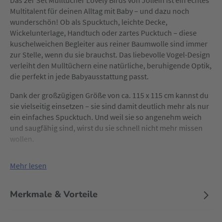
Das 2er Set Mulltücher Lovely Birds von Jollein ist ein echtes
Multitalent für deinen Alltag mit Baby – und dazu noch
wunderschön! Ob als Spucktuch, leichte Decke,
Wickelunterlage, Handtuch oder zartes Pucktuch – diese
kuschelweichen Begleiter aus reiner Baumwolle sind immer
zur Stelle, wenn du sie brauchst. Das liebevolle Vogel-Design
verleiht den Mulltüchern eine natürliche, beruhigende Optik,
die perfekt in jede Babyausstattung passt.
Dank der großzügigen Größe von ca. 115 x 115 cm kannst du
sie vielseitig einsetzen – sie sind damit deutlich mehr als nur
ein einfaches Spucktuch. Und weil sie so angenehm weich
und saugfähig sind, wirst du sie schnell nicht mehr missen
wollen.
Mehr lesen
Merkmale & Vorteile