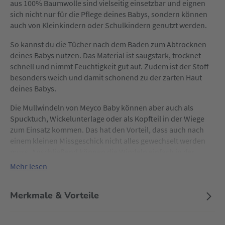
aus 100% Baumwolle sind vielseitig einsetzbar und eignen
sich nicht nur für die Pflege deines Babys, sondern können
auch von Kleinkindern oder Schulkindern genutzt werden.
So kannst du die Tücher nach dem Baden zum Abtrocknen
deines Babys nutzen. Das Material ist saugstark, trocknet
schnell und nimmt Feuchtigkeit gut auf. Zudem ist der Stoff
besonders weich und damit schonend zu der zarten Haut
deines Babys.
Die Mullwindeln von Meyco Baby können aber auch als
Spucktuch, Wickelunterlage oder als Kopfteil in der Wiege
zum Einsatz kommen. Das hat den Vorteil, dass auch nach
einem kleinen Missgeschick nicht alles gewechselt werden
muss. Anschließend können die Windeln einfach in der
Waschmaschine bei maximal 40°C gewaschen werden.
Mehr lesen
Merkmale & Vorteile