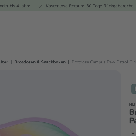
Ernährung
Pflege
Marken
Geschenke
Sale
Ratgebe
nder bis 4 Jahre
Kostenlose Retoure, 30 Tage Rückgaberecht
|
|
lter
Brotdosen & Snackboxen
Brotdose Campus Paw Patrol Gir
ME
B
P