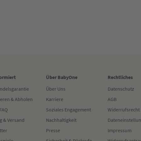
formiert
Über BabyOne
Rechtliches
ndelsgarantie
Über Uns
Datenschutz
ieren & Abholen
Karriere
AGB
 FAQ
Soziales Engagement
Widerrufsrecht
g & Versand
Nachhaltigkeit
Dateneinstellu
tter
Presse
Impressum
spiele
Sicherheit & Rückrufe
Widerrufsantra