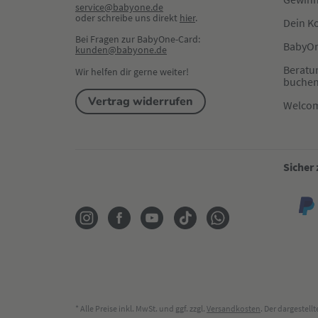
service@babyone.de
oder schreibe uns direkt 
hier
.
Dein K
Bei Fragen zur BabyOne-Card:
BabyOn
kunden@babyone.de
Beratu
Wir helfen dir gerne weiter!
buche
Vertrag widerrufen
Welco
Sicher
* Alle Preise inkl. MwSt. und ggf. zzgl.
Versandkosten
. Der dargestel