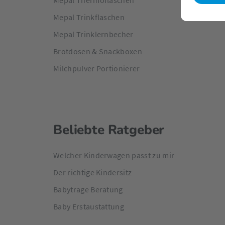
Mepal Thermoflaschen
Mepal Trinkflaschen
Mepal Trinklernbecher
Brotdosen & Snackboxen
Milchpulver Portionierer
Beliebte Ratgeber
Welcher Kinderwagen passt zu mir
Der richtige Kindersitz
Babytrage Beratung
Baby Erstaustattung