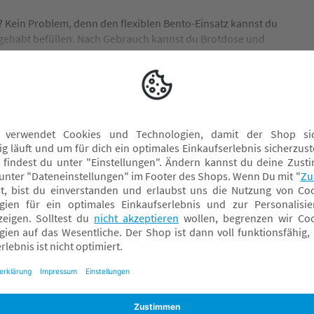
? Kein Problem, denn den flexiblen Bento-Einsatz kannst du
gehabt befüllen. Nach Gebrauch kannst du Brotdose und
 59872 Meschede, E-mail: info.de@mepal.com