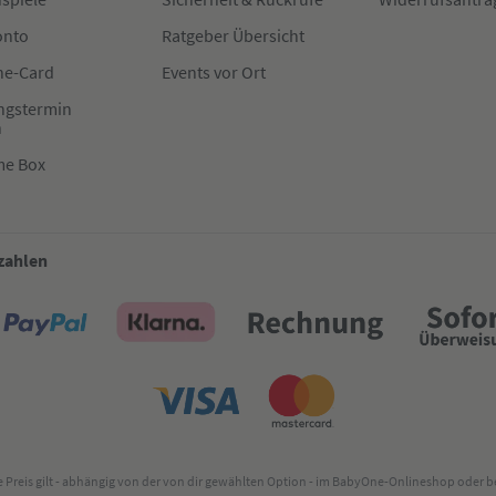
onto
Ratgeber Übersicht
e-Card
Events vor Ort
ngstermin
n
me Box
 zahlen
lte Preis gilt - abhängig von der von dir gewählten Option - im BabyOne-Onlineshop oder