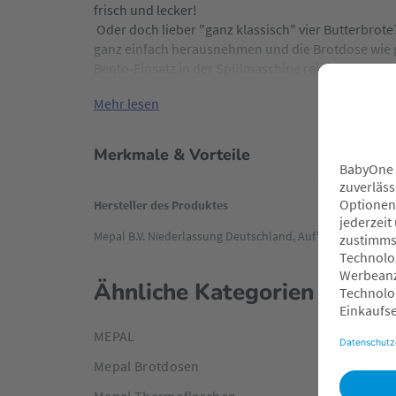
frisch und lecker!
Oder doch lieber "ganz klassisch" vier Butterbrote
ganz einfach herausnehmen und die Brotdose wie 
Bento-Einsatz in der Spülmaschine reinigen.
Mehr lesen
Merkmale & Vorteile
Hersteller des Produktes
Mepal B.V. Niederlassung Deutschland, Auf'm Brinke 18,
Ähnliche Kategorien
MEPAL
Mepal Brotdosen