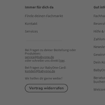
Immer für dich da
Gut in
Finde deinen Fachmarkt
Fachha
Kontakt
Reserv
Services
Hilfe &
Zahlun
Newsle
Bei Fragen zu deiner Bestellung oder 
Produkten:
Gewinn
service@babyone.de
oder schreibe uns direkt 
hier
.
Dein K
Bei Fragen zur BabyOne-Card:
BabyOn
kunden@babyone.de
Beratu
Wir helfen dir gerne weiter!
buche
Vertrag widerrufen
Welco