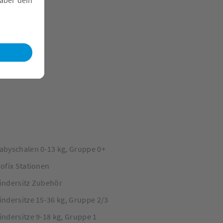
abyschalen 0-13 kg, Gruppe 0+
sofix Stationen
indersitz Zubehör
indersitze 15-36 kg, Gruppe 2/3
indersitze 9-18 kg, Gruppe 1