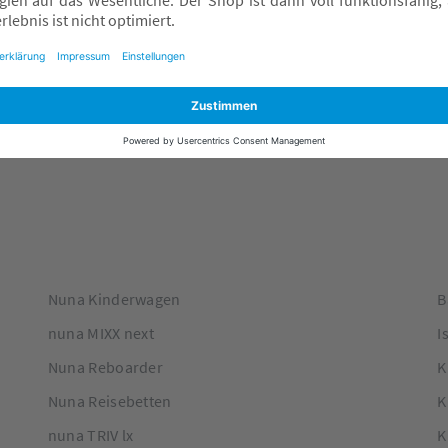
einbaut, um eine maximale Sicherheit deines
Kindes zu gewährleisten.
Termin vereinbaren
Nuna Kinderwagen
B
nuna MIXX next
I
Nuna Reboarder
K
Nuna Reisebetten
K
nuna TRIV lx
K