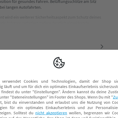
osition für gesundes Fahren. Belüftungsschlitze am Sitz
 bei langen Autofahrten.
nt wird ein weiterer Sicherheitsaspekt zum Schutz deines
ende Schaum reduziert zudem deutlich einwirkende
mit der BASE next mit ISOFIX (separat erhältlich - Artikel-Nr.
Einbau-Service im
Fachmarkt
Besuche uns in einem unserer Fachmärkte und
wir zeigen dir, wie man den Kindersitz richtig