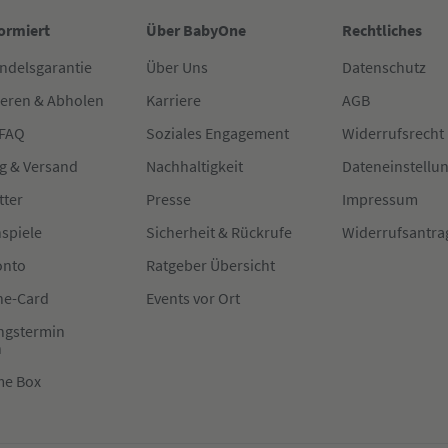
formiert
Über BabyOne
Rechtliches
ndelsgarantie
Über Uns
Datenschutz
ieren & Abholen
Karriere
AGB
 FAQ
Soziales Engagement
Widerrufsrecht
g & Versand
Nachhaltigkeit
Dateneinstellu
tter
Presse
Impressum
spiele
Sicherheit & Rückrufe
Widerrufsantra
onto
Ratgeber Übersicht
e-Card
Events vor Ort
ngstermin
n
me Box