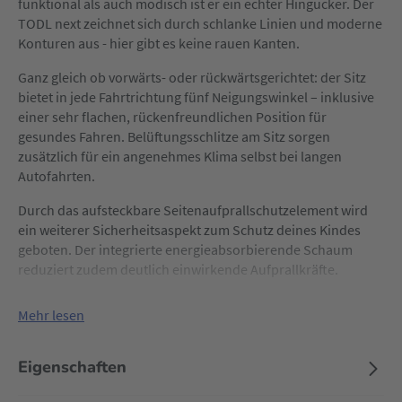
funktional als auch modisch ist er ein echter Hingucker. Der
TODL next zeichnet sich durch schlanke Linien und moderne
Konturen aus - hier gibt es keine rauen Kanten.
Ganz gleich ob vorwärts- oder rückwärtsgerichtet: der Sitz
bietet in jede Fahrtrichtung fünf Neigungswinkel – inklusive
einer sehr flachen, rückenfreundlichen Position für
gesundes Fahren. Belüftungsschlitze am Sitz sorgen
zusätzlich für ein angenehmes Klima selbst bei langen
Autofahrten.
Durch das aufsteckbare Seitenaufprallschutzelement wird
ein weiterer Sicherheitsaspekt zum Schutz deines Kindes
geboten. Der integrierte energieabsorbierende Schaum
reduziert zudem deutlich einwirkende Aufprallkräfte.
Installiert wird der Kindersitz TODL™ next von Nuna mit der
Mehr lesen
BASE next mit ISOFIX (separat erhältlich - Artikel-Nr.
58037070).
Eigenschaften