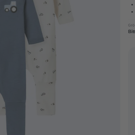
Grö
Bi