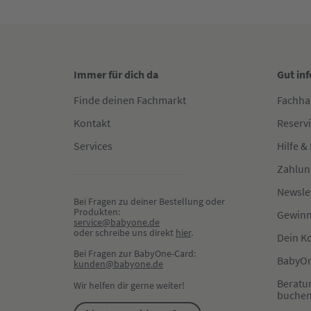
Immer für dich da
Gut in
Finde deinen Fachmarkt
Fachha
Kontakt
Reserv
Services
Hilfe &
Zahlun
Newsle
Bei Fragen zu deiner Bestellung oder 
Produkten:
Gewinn
service@babyone.de
oder schreibe uns direkt 
hier
.
Dein K
Bei Fragen zur BabyOne-Card:
BabyOn
kunden@babyone.de
Beratu
Wir helfen dir gerne weiter!
buche