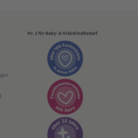
Nr. 1 für Baby- & Kleinkindbedarf
ngen
g