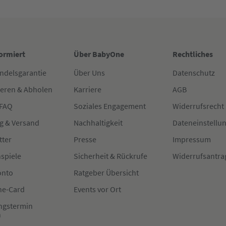
formiert
Über BabyOne
Rechtliches
ndelsgarantie
Über Uns
Datenschutz
ieren & Abholen
Karriere
AGB
 FAQ
Soziales Engagement
Widerrufsrecht
g & Versand
Nachhaltigkeit
Dateneinstellu
tter
Presse
Impressum
spiele
Sicherheit & Rückrufe
Widerrufsantra
onto
Ratgeber Übersicht
e-Card
Events vor Ort
ngstermin
n