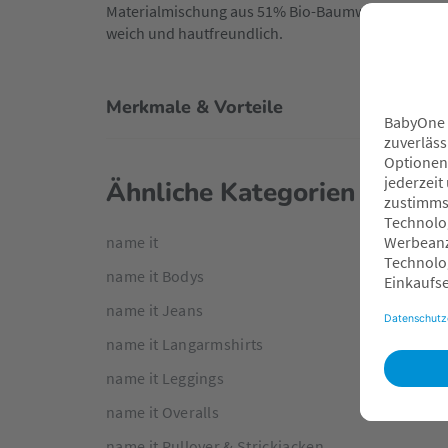
Materialmischung aus 51% Bio-Baumwolle und 49%
weich und hautfreundlich.
Merkmale & Vorteile
Ähnliche Kategorien
name it
name it Bodys
name it Jeans
name it Langarmshirts
name it Leggings
name it Overalls
name it Pullover & Strickjacken