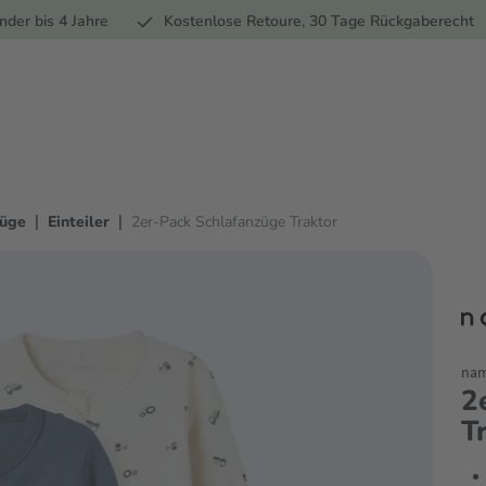
Ernährung
Pflege
Marken
Geschenke
Sale
Ratgebe
nder bis 4 Jahre
Kostenlose Retoure, 30 Tage Rückgaberecht
|
|
züge
Einteiler
2er-Pack Schlafanzüge Traktor
nam
2
T