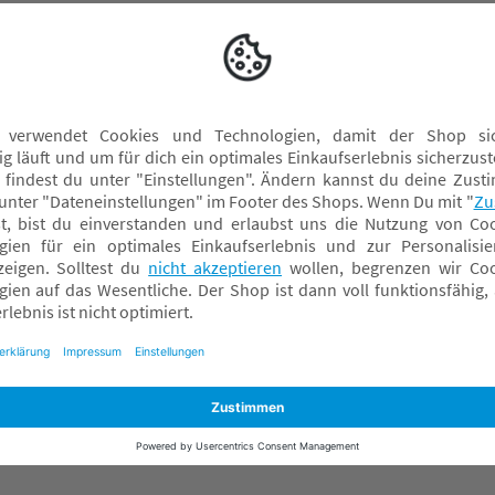
 Baumwolle macht die Schlafanzüge zusätzlich besonders
name it Schlafanzüge
name it Schneeanzüge & Softshellanzüge
name it Winterjacken
Einteiler
Zweiteiler