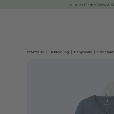
Unterwegs
Wohnen
Spielzeug
Bekleidung
Alles für dein Baby & Ki
springen
Zur Hauptnavigation springen
|
|
|
Startseite
Bekleidung
Babymode
Schlafan