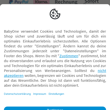
Versand mit
* Alle Preise inkl. MwSt. und ggf. zzgl.
Versandkosten
. Der dargestellte Preis gilt -
abhängig von der von dir gewählten Option - im BabyOne-Onlineshop oder bei
Abholung in dem von dir gewählten BabyOne-Franchise-Betrieb. Der für den
Onlineshop geltende Preis stellt bei einem Verkauf durch unsere Franchise-
Nehmer eine unverbindliche Preisempfehlung dar. Der Verkaufspreis der
Franchise-Nehmer im Rahmen der Option „Reservieren und Abholen“ kann
daher von dem Verkaufspreis im Onlineshop abweichen. Angaben zu
Versandzeiten gelten nur bei Bezahlung mit einer der folgenden Zahlarten:
PayPal, Visa, Mastercard, Sofortüberweisung (Klarna), Kauf auf Rechnung mit
Klarna.