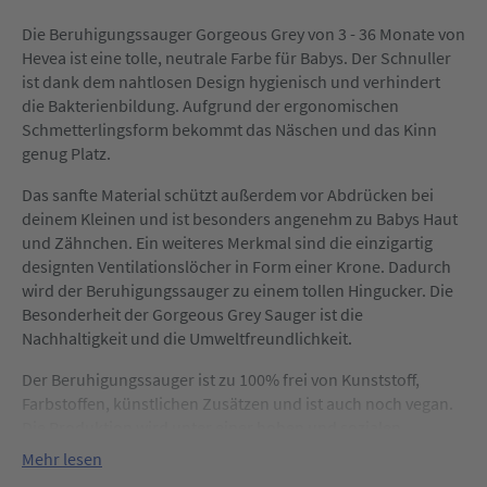
Die Beruhigungssauger Gorgeous Grey von 3 - 36 Monate von
Hevea ist eine tolle, neutrale Farbe für Babys. Der Schnuller
ist dank dem nahtlosen Design hygienisch und verhindert
die Bakterienbildung. Aufgrund der ergonomischen
Schmetterlingsform bekommt das Näschen und das Kinn
genug Platz.
Das sanfte Material schützt außerdem vor Abdrücken bei
deinem Kleinen und ist besonders angenehm zu Babys Haut
und Zähnchen. Ein weiteres Merkmal sind die einzigartig
designten Ventilationslöcher in Form einer Krone. Dadurch
wird der Beruhigungssauger zu einem tollen Hingucker. Die
Besonderheit der Gorgeous Grey Sauger ist die
Nachhaltigkeit und die Umweltfreundlichkeit.
Der Beruhigungssauger ist zu 100% frei von Kunststoff,
Farbstoffen, künstlichen Zusätzen und ist auch noch vegan.
Die Produktion wird unter einer hohen und sozialen
Verantwortung produziert.
Mehr lesen