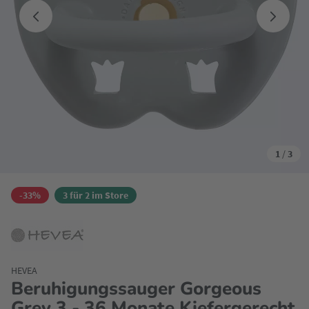
1
/
3
-33%
3 für 2 im Store
HEVEA
Beruhigungssauger Gorgeous
Grey 3 - 36 Monate Kiefergerecht