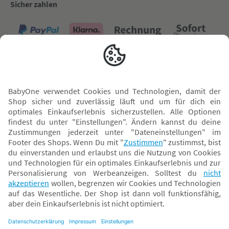
Sicher zahlen
Versand mit
* Alle Preise inkl. MwSt. und ggf. zzgl.
Versandkosten
. Der dargestellte Preis gilt -
abhängig von der von dir gewählten Option - im BabyOne-Onlineshop oder bei
Abholung in dem von dir gewählten BabyOne-Franchise-Betrieb. Der für den
Onlineshop geltende Preis stellt bei einem Verkauf durch unsere Franchise-
Nehmer eine unverbindliche Preisempfehlung dar. Der Verkaufspreis der
Franchise-Nehmer im Rahmen der Option „Reservieren und Abholen“ kann
daher von dem Verkaufspreis im Onlineshop abweichen. Angaben zu