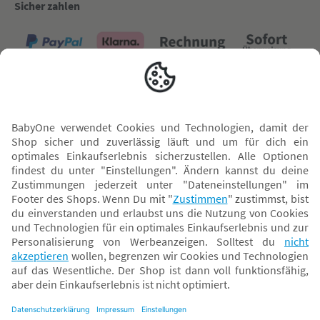
Sicher zahlen
Versand mit
* Alle Preise inkl. MwSt. und ggf. zzgl.
Versandkosten
. Der dargestellte Preis gilt -
abhängig von der von dir gewählten Option - im BabyOne-Onlineshop oder bei
Abholung in dem von dir gewählten BabyOne-Franchise-Betrieb. Der für den
Onlineshop geltende Preis stellt bei einem Verkauf durch unsere Franchise-
Nehmer eine unverbindliche Preisempfehlung dar. Der Verkaufspreis der
Franchise-Nehmer im Rahmen der Option „Reservieren und Abholen“ kann
daher von dem Verkaufspreis im Onlineshop abweichen. Angaben zu