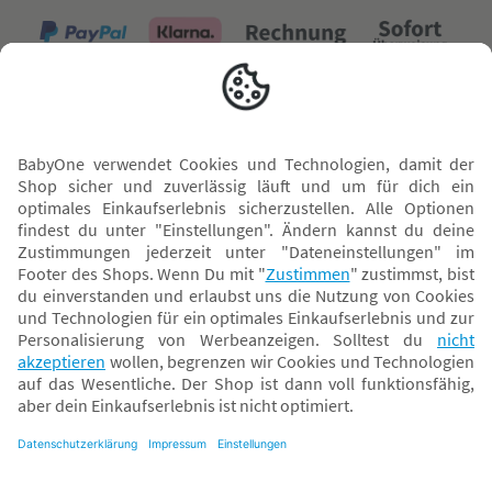
Versand mit
* Alle Preise inkl. MwSt. und ggf. zzgl.
Versandkosten
. Der dargestellte Preis gilt -
abhängig von der von dir gewählten Option - im BabyOne-Onlineshop oder bei
Abholung in dem von dir gewählten BabyOne-Franchise-Betrieb. Der für den
Onlineshop geltende Preis stellt bei einem Verkauf durch unsere Franchise-
Nehmer eine unverbindliche Preisempfehlung dar. Der Verkaufspreis der
Franchise-Nehmer im Rahmen der Option „Reservieren und Abholen“ kann
daher von dem Verkaufspreis im Onlineshop abweichen. Angaben zu
Versandzeiten gelten nur bei Bezahlung mit einer der folgenden Zahlarten:
PayPal, Visa, Mastercard, Sofortüberweisung (Klarna), Kauf auf Rechnung mit