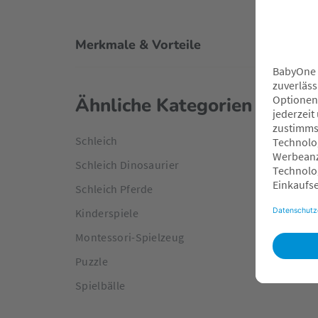
Merkmale & Vorteile
Ähnliche Kategorien
Schleich
Schleich Dinosaurier
Schleich Pferde
Kinderspiele
Montessori-Spielzeug
Puzzle
Spielbälle