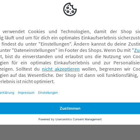
Spielfiguren
Spielzeugautos
Stehaufmännchen