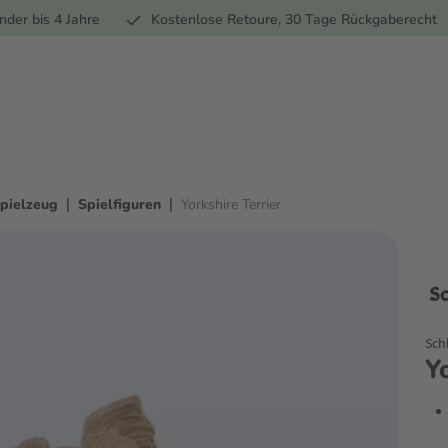
Ernährung
Pflege
Marken
Geschenke
Sale
Ratgebe
nder bis 4 Jahre
Kostenlose Retoure, 30 Tage Rückgaberecht
|
|
pielzeug
Spielfiguren
Yorkshire Terrier
Sch
Y