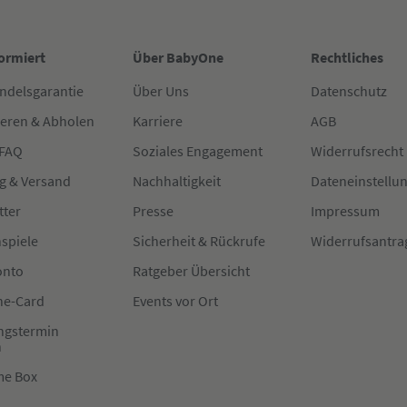
formiert
Über BabyOne
Rechtliches
ndelsgarantie
Über Uns
Datenschutz
ieren & Abholen
Karriere
AGB
 FAQ
Soziales Engagement
Widerrufsrecht
g & Versand
Nachhaltigkeit
Dateneinstellu
tter
Presse
Impressum
spiele
Sicherheit & Rückrufe
Widerrufsantra
onto
Ratgeber Übersicht
e-Card
Events vor Ort
ngstermin
n
me Box