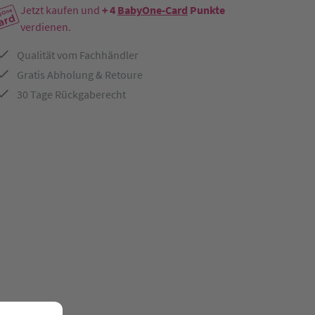
Jetzt kaufen und
+ 4
BabyOne-Card
Punkte
verdienen.
Qualität vom Fachhändler
Gratis Abholung & Retoure
30 Tage Rückgaberecht