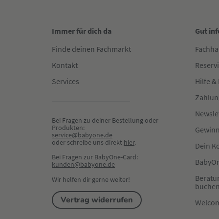
Immer für dich da
Gut in
Finde deinen Fachmarkt
Fachha
Kontakt
Reserv
Services
Hilfe &
Zahlun
Newsle
Bei Fragen zu deiner Bestellung oder 
Produkten:
Gewinn
service@babyone.de
oder schreibe uns direkt 
hier
.
Dein K
Bei Fragen zur BabyOne-Card:
BabyOn
kunden@babyone.de
Beratu
Wir helfen dir gerne weiter!
buche
Vertrag widerrufen
Welco