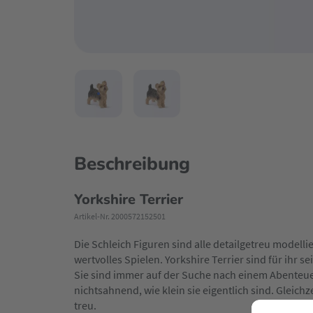
Beschreibung
Yorkshire Terrier
Artikel-Nr. 2000572152501
Die Schleich Figuren sind alle detailgetreu modell
wertvolles Spielen. Yorkshire Terrier sind für ihr 
Sie sind immer auf der Suche nach einem Abenteuer
nichtsahnend, wie klein sie eigentlich sind. Gleich
treu.