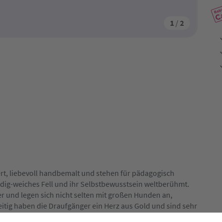
1
/
2
iert, liebevoll handbemalt und stehen für pädagogisch
seidig-weiches Fell und ihr Selbstbewusstsein weltberühmt.
 und legen sich nicht selten mit großen Hunden an,
zeitig haben die Draufgänger ein Herz aus Gold und sind sehr