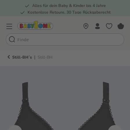
Alles für dein Baby & Kinder bis 4 Jahre
springen
Zur Hauptnavigation springen
Kostenlose Retoure, 30 Tage Rückgaberecht
Rund 100 Fachmärkte
|
Still-BH´s
Still-BH