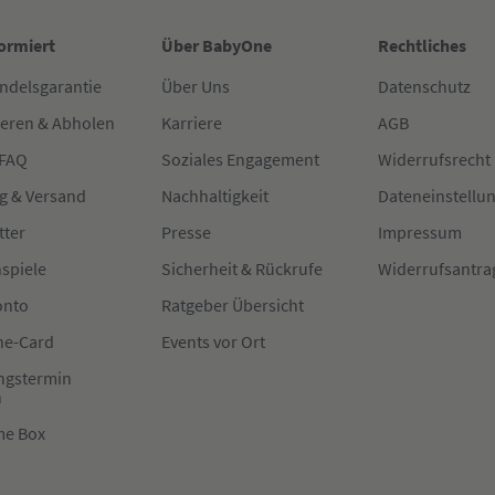
formiert
Über BabyOne
Rechtliches
ndelsgarantie
Über Uns
Datenschutz
ieren & Abholen
Karriere
AGB
 FAQ
Soziales Engagement
Widerrufsrecht
g & Versand
Nachhaltigkeit
Dateneinstellu
tter
Presse
Impressum
spiele
Sicherheit & Rückrufe
Widerrufsantra
onto
Ratgeber Übersicht
e-Card
Events vor Ort
ngstermin
n
me Box