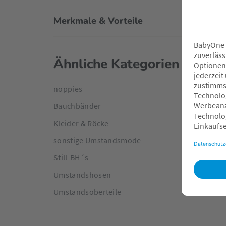
Merkmale & Vorteile
Ähnliche Kategorien
noppies
Bauchbänder
Kleider & Röcke
sonstige Umstandsmode
Still-BH´s
Umstandshosen
Umstandsoberteile