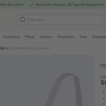
nder bis 4 Jahre
Kostenlose Retoure, 30 Tage Rückgaberecht
Ernährung
Pflege
Marken
Geschenke
Sale
Ratgebe
|
l-BH´s
Still-BH Cotton Comfort
nop
S