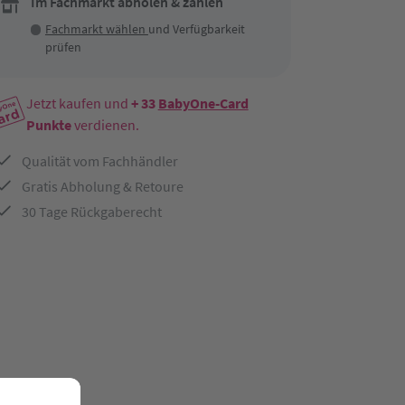
Im Fachmarkt abholen & zahlen
Fachmarkt wählen
und Verfügbarkeit
prüfen
Jetzt kaufen und
+ 33
BabyOne-Card
Punkte
verdienen.
Qualität vom Fachhändler
Gratis Abholung & Retoure
30 Tage Rückgaberecht