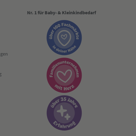
Nr. 1 für Baby- & Kleinkindbedarf
ngen
g