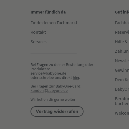
Immer für dich da
Gut in
Finde deinen Fachmarkt
Fachha
Kontakt
Reserv
Services
Hilfe &
Zahlun
Newsle
Bei Fragen zu deiner Bestellung oder 
Produkten:
Gewinn
service@babyone.de
oder schreibe uns direkt 
hier
.
Dein K
Bei Fragen zur BabyOne-Card:
BabyOn
kunden@babyone.de
Beratu
Wir helfen dir gerne weiter!
buche
Vertrag widerrufen
Welco