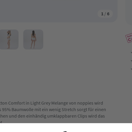
1
/
6
ton Comfort in Light Grey Melange von noppies wird
us 95% Baumwolle mit ein wenig Stretch sorgt für einen
hen und den einhändig umklappbaren Clips wird das
et.