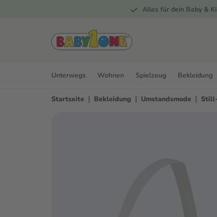
Alles für dein Baby & Ki
springen
Zur Hauptnavigation springen
Unterwegs
Wohnen
Spielzeug
Bekleidung
|
|
|
Startseite
Bekleidung
Umstandsmode
Stil