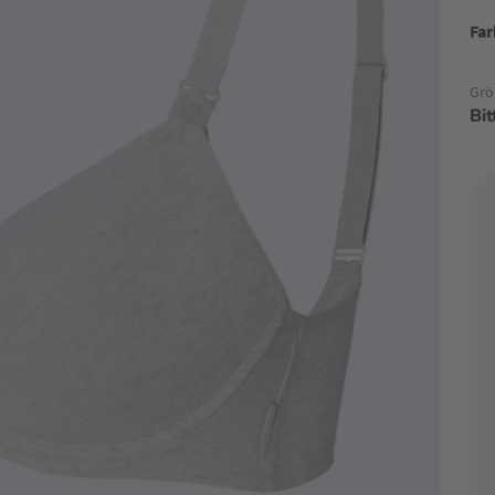
Far
Grö
Bi