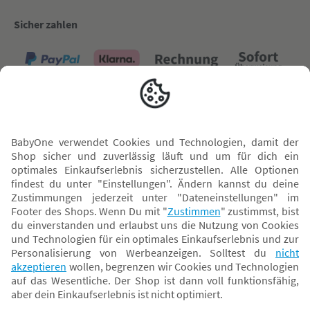
Sicher zahlen
Versand mit
* Alle Preise inkl. MwSt. und ggf. zzgl.
Versandkosten
. Der dargestellte Preis gilt -
abhängig von der von dir gewählten Option - im BabyOne-Onlineshop oder bei
Abholung in dem von dir gewählten BabyOne-Franchise-Betrieb. Der für den
Onlineshop geltende Preis stellt bei einem Verkauf durch unsere Franchise-
Nehmer eine unverbindliche Preisempfehlung dar. Der Verkaufspreis der
Franchise-Nehmer im Rahmen der Option „Reservieren und Abholen“ kann