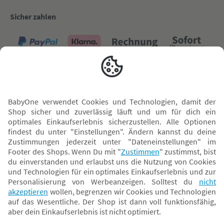
Sicher zahlen
Versand mit
* Alle Preise inkl. MwSt. und ggf. zzgl.
Versandkosten
. Der dargestellte Preis gilt -
abhängig von der von dir gewählten Option - im BabyOne-Onlineshop oder bei
Abholung in dem von dir gewählten BabyOne-Franchise-Betrieb. Der für den
Onlineshop geltende Preis stellt bei einem Verkauf durch unsere Franchise-
Nehmer eine unverbindliche Preisempfehlung dar. Der Verkaufspreis der
Franchise-Nehmer im Rahmen der Option „Reservieren und Abholen“ kann