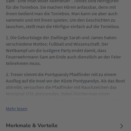
Sam - Eine Insel voller Abenteuer". Tonies sind Hörfiguren
für die Toniebox. Sie machen Hören anfassbar, denn mit
ihnen bedient man die Toniebox. Man kann sie aber auch
sammeln und mit ihnen spielen. Um den Geschichten zu
lauschen, stellt man die Hörfigur einfach auf die Toniebox.
1. Die Geburtstage der Zwillinge Sarah und James haben
verschiedene Mottos: Fußball und Wissenschaft. Der
Wettkampf um die lustigere Party endet damit, dass
Feuerwehrmann Sam am Ende auch dienstlich an der Feier
teilnehmen muss.
2. Trevor nimmt die Pontypandy Pfadfinder mit zu einem
Ausflug auf die Insel vor der Küste Pontypandys. Als das Boot
abtreibt, versuchen die Pfadfinder mit Rauchzeichen das
Notsignal SOS abzusenden. Dabei löst Norman einen
Buschbrand aus und die Rettung der Pfadfinder wird umso
dringender.
Mehr lesen
3. Die Pontypandy Pfadfinder fahren in die Berge, um sich
dort durch den Bau eines Baumhauses das Handwerker-
Merkmale & Vorteile
Abzeichen zu verdienen. Normans Eile und Leichtsinnigkeit