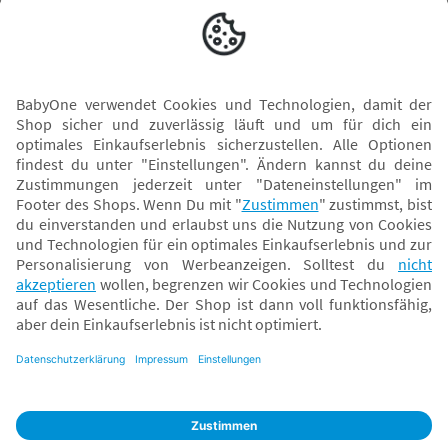
Versand mit
* Alle Preise inkl. MwSt. und ggf. zzgl.
Versandkosten
. Der dargestellte Preis gilt -
abhängig von der von dir gewählten Option - im BabyOne-Onlineshop oder bei
Abholung in dem von dir gewählten BabyOne-Franchise-Betrieb. Der für den
Onlineshop geltende Preis stellt bei einem Verkauf durch unsere Franchise-
Nehmer eine unverbindliche Preisempfehlung dar. Der Verkaufspreis der
Franchise-Nehmer im Rahmen der Option „Reservieren und Abholen“ kann
daher von dem Verkaufspreis im Onlineshop abweichen. Angaben zu
Versandzeiten gelten nur bei Bezahlung mit einer der folgenden Zahlarten:
PayPal, Visa, Mastercard, Sofortüberweisung (Klarna), Kauf auf Rechnung mit
Klarna.