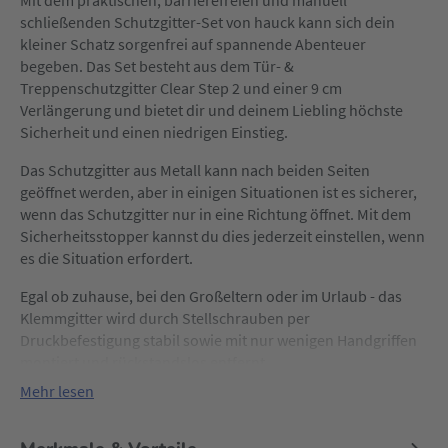
Mit dem praktischen, barrierefreien und manuell
schließenden Schutzgitter-Set von hauck kann sich dein
kleiner Schatz sorgenfrei auf spannende Abenteuer
begeben. Das Set besteht aus dem Tür- &
Treppenschutzgitter Clear Step 2 und einer 9 cm
Verlängerung und bietet dir und deinem Liebling höchste
Sicherheit und einen niedrigen Einstieg.
Das Schutzgitter aus Metall kann nach beiden Seiten
geöffnet werden, aber in einigen Situationen ist es sicherer,
wenn das Schutzgitter nur in eine Richtung öffnet. Mit dem
Sicherheitsstopper kannst du dies jederzeit einstellen, wenn
es die Situation erfordert.
Egal ob zuhause, bei den Großeltern oder im Urlaub - das
Klemmgitter wird durch Stellschrauben per
Druckbefestigung stabil sowie mit nur wenigen Handgriffen
montiert und rückstandslos entfernt.
Mehr lesen
Das hauck-Set Clear Step ist nicht nur für Durchgänge mit
einer Standardbreite von ca. 84-89 cm geeignet, sondern
kann durch die separat erhältlichen Verlängerungen von 9