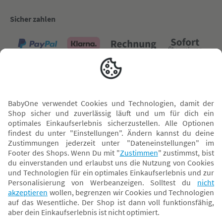
Sicher zahlen
Versand mit
* Alle Preise inkl. MwSt. und ggf. zzgl.
Versandkosten
. Der dargestellte Preis gilt -
abhängig von der von dir gewählten Option - im BabyOne-Onlineshop oder bei
Abholung in dem von dir gewählten BabyOne-Franchise-Betrieb. Der für den
Onlineshop geltende Preis stellt bei einem Verkauf durch unsere Franchise-
Nehmer eine unverbindliche Preisempfehlung dar. Der Verkaufspreis der