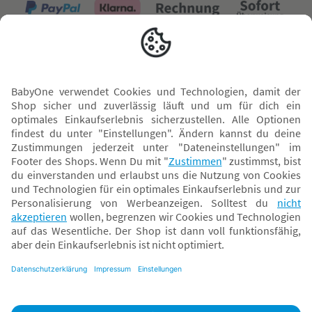
Versand mit
* Alle Preise inkl. MwSt. und ggf. zzgl.
Versandkosten
. Der dargestellte Preis gilt -
abhängig von der von dir gewählten Option - im BabyOne-Onlineshop oder bei
Abholung in dem von dir gewählten BabyOne-Franchise-Betrieb. Der für den
Onlineshop geltende Preis stellt bei einem Verkauf durch unsere Franchise-
Nehmer eine unverbindliche Preisempfehlung dar. Der Verkaufspreis der
Franchise-Nehmer im Rahmen der Option „Reservieren und Abholen“ kann
daher von dem Verkaufspreis im Onlineshop abweichen. Angaben zu
Versandzeiten gelten nur bei Bezahlung mit einer der folgenden Zahlarten:
PayPal, Visa, Mastercard, Sofortüberweisung (Klarna), Kauf auf Rechnung mit
Klarna.