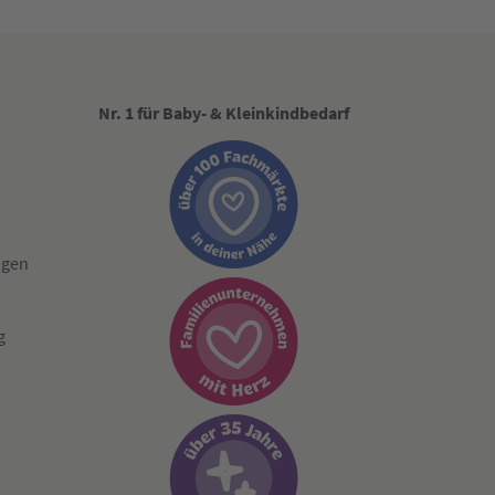
Nr. 1 für Baby- & Kleinkindbedarf
ngen
g