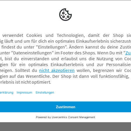
ay, Kettering Venture Park, UK - NN15 6XU Northamptonshire,
ck, Deutschland, info@warmies.de