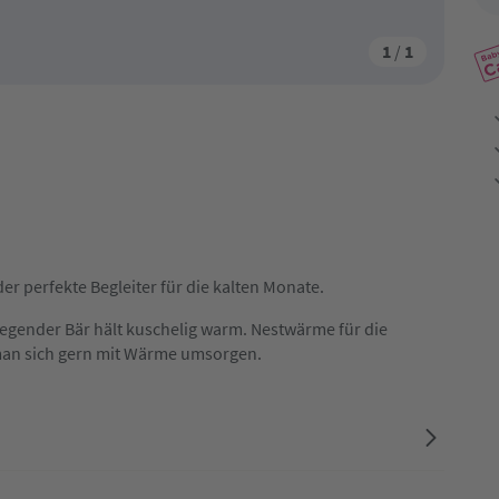
1
/
1
r perfekte Begleiter für die kalten Monate.
liegender Bär hält kuschelig warm. Nestwärme für die
 man sich gern mit Wärme umsorgen.