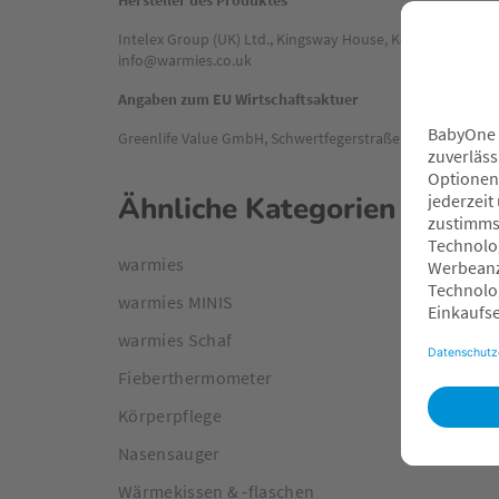
Hersteller des Produktes
Intelex Group (UK) Ltd., Kingsway House, Kettering Parkw
info@warmies.co.uk
Angaben zum EU Wirtschaftsaktuer
Greenlife Value GmbH, Schwertfegerstraße 8, 23556 Lübe
Ähnliche Kategorien
warmies
warmies MINIS
warmies Schaf
Fieberthermometer
Körperpflege
Nasensauger
Wärmekissen & -flaschen