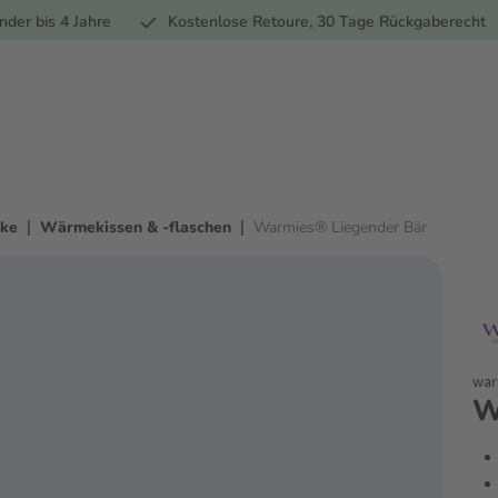
Ernährung
Pflege
Marken
Geschenke
Sale
Ratgebe
nder bis 4 Jahre
Kostenlose Retoure, 30 Tage Rückgaberecht
|
|
ke
Wärmekissen & -flaschen
Warmies® Liegender Bär
war
W