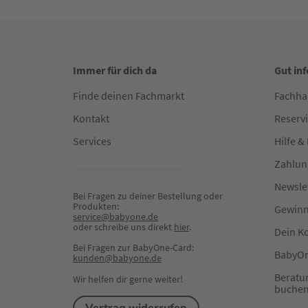
Immer für dich da
Gut in
Finde deinen Fachmarkt
Fachha
Kontakt
Reserv
Services
Hilfe &
Zahlun
Newsle
Bei Fragen zu deiner Bestellung oder 
Produkten:
Gewinn
service@babyone.de
oder schreibe uns direkt 
hier
.
Dein K
Bei Fragen zur BabyOne-Card:
BabyOn
kunden@babyone.de
Beratu
Wir helfen dir gerne weiter!
buche