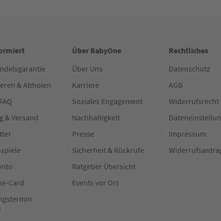
formiert
Über BabyOne
Rechtliches
ndelsgarantie
Über Uns
Datenschutz
ieren & Abholen
Karriere
AGB
 FAQ
Soziales Engagement
Widerrufsrecht
g & Versand
Nachhaltigkeit
Dateneinstellu
tter
Presse
Impressum
spiele
Sicherheit & Rückrufe
Widerrufsantra
onto
Ratgeber Übersicht
e-Card
Events vor Ort
ngstermin
n