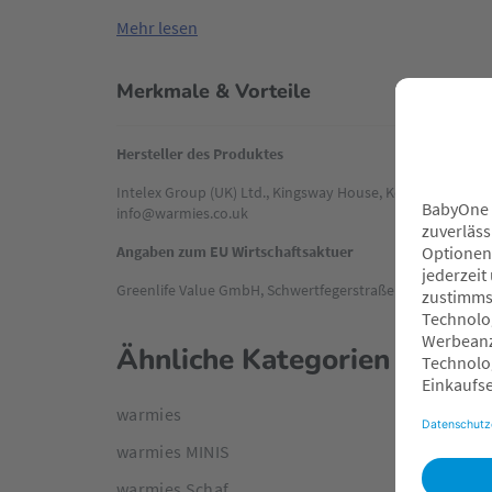
Mehr lesen
Merkmale & Vorteile
Hersteller des Produktes
Intelex Group (UK) Ltd., Kingsway House, Kettering Parkw
info@warmies.co.uk
Angaben zum EU Wirtschaftsaktuer
Greenlife Value GmbH, Schwertfegerstraße 8, 23556 Lübe
Ähnliche Kategorien
warmies
warmies MINIS
warmies Schaf