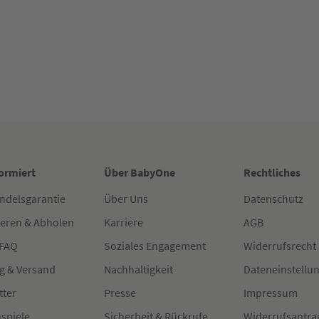
formiert
Über BabyOne
Rechtliches
ndelsgarantie
Über Uns
Datenschutz
ieren & Abholen
Karriere
AGB
 FAQ
Soziales Engagement
Widerrufsrecht
g & Versand
Nachhaltigkeit
Dateneinstellu
tter
Presse
Impressum
spiele
Sicherheit & Rückrufe
Widerrufsantra