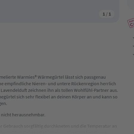
1
/
1
elierte Warmies® Wärmegürtel lässt sich passgenau
eine empfindliche Nieren- und untere Rückenregion herrlich
vendelduft zeichnen ihn als tollen Wohlfühl-Partner aus.
egürtel sich sehr flexibel an deinen Körper an und kann so
gen.
t nicht herausnehmbar.
r Gebrauch sorgfältig durchkneten und die Temperatur an
 überprüfen. Gebrauchshinweise unbedingt beachten!