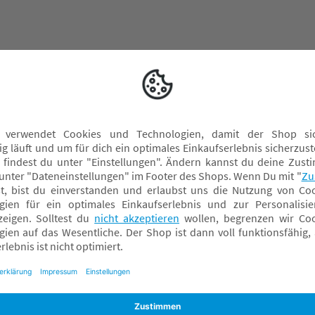
ay, Kettering Venture Park, UK - NN15 6XU Northamptonshire,
ck, Deutschland, info@warmies.de