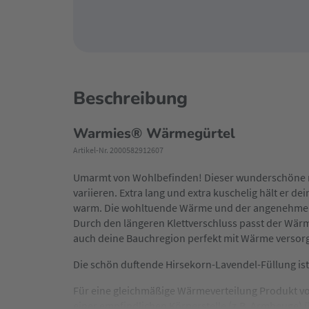
Beschreibung
Warmies® Wärmegürtel
Artikel-Nr. 2000582912607
Umarmt von Wohlbefinden! Dieser wunderschöne m
variieren. Extra lang und extra kuschelig hält er d
warm. Die wohltuende Wärme und der angenehme La
Durch den längeren Klettverschluss passt der Wärm
auch deine Bauchregion perfekt mit Wärme versor
Die schön duftende Hirsekorn-Lavendel-Füllung is
Für eine gleichmäßige Wärmeverteilung Produkt vo
einer empfindlichen Körperstelle (z.B. Armbeuge)