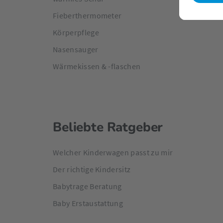
Fieberthermometer
Körperpflege
Nasensauger
Wärmekissen & -flaschen
Beliebte Ratgeber
Welcher Kinderwagen passt zu mir
Der richtige Kindersitz
Babytrage Beratung
Baby Erstaustattung