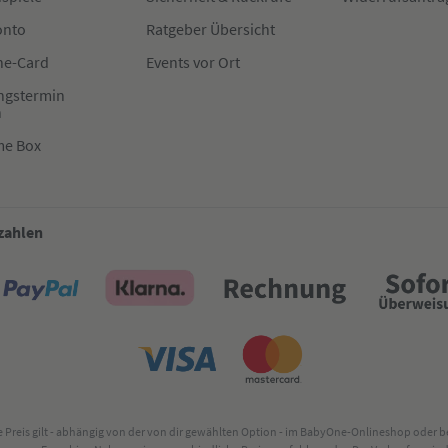
onto
Ratgeber Übersicht
e-Card
Events vor Ort
ngstermin
n
me Box
 zahlen
lte Preis gilt - abhängig von der von dir gewählten Option - im BabyOne-Onlineshop oder