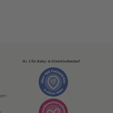
Nr. 1 für Baby- & Kleinkindbedarf
ngen
g