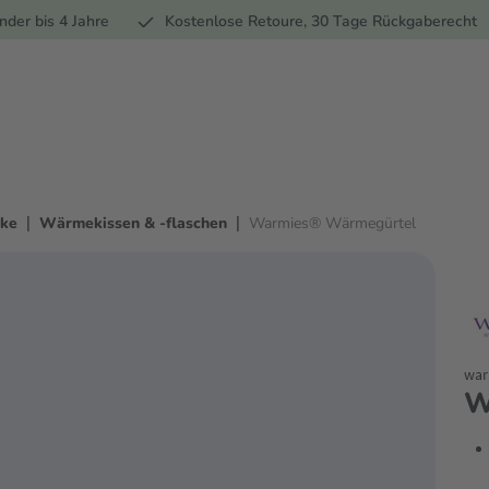
Ernährung
Pflege
Marken
Geschenke
Sale
Ratgebe
nder bis 4 Jahre
Kostenlose Retoure, 30 Tage Rückgaberecht
|
|
ke
Wärmekissen & -flaschen
Warmies® Wärmegürtel
war
W