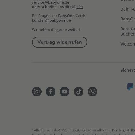
service@babyone.de
oder schreibe uns direkt 
hier
.
Dein K
Bei Fragen zur BabyOne-Card:
BabyOn
kunden@babyone.de
Beratu
Wir helfen dir gerne weiter!
buche
Vertrag widerrufen
Welco
Sicher
* Alle Preise inkl. MwSt. und ggf. zzgl.
Versandkosten
. Der dargestel