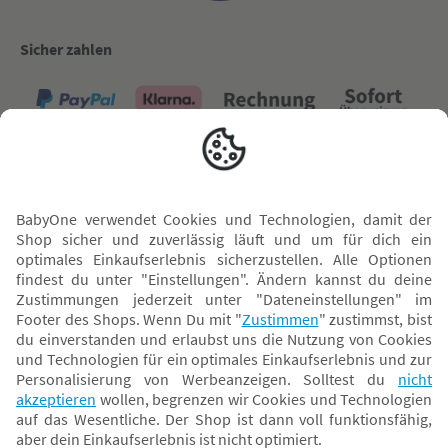
Sicher zahlen
Versand mit
* Alle Preise inkl. MwSt. und ggf. zzgl.
Versandkosten
. Der dargestellte Preis gilt -
abhängig von der von dir gewählten Option - im BabyOne-Onlineshop oder bei
Abholung in dem von dir gewählten BabyOne-Franchise-Betrieb. Der für den
Onlineshop geltende Preis stellt bei einem Verkauf durch unsere Franchise-
Nehmer eine unverbindliche Preisempfehlung dar. Der Verkaufspreis der