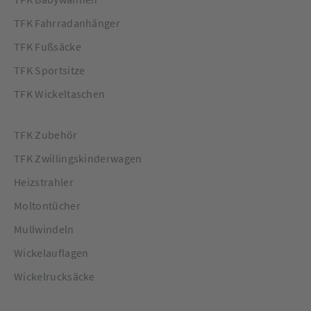
TFK Fahrradanhänger
TFK Fußsäcke
TFK Sportsitze
TFK Wickeltaschen
TFK Zubehör
TFK Zwillingskinderwagen
Heizstrahler
Moltontücher
Mullwindeln
Wickelauflagen
Wickelrucksäcke