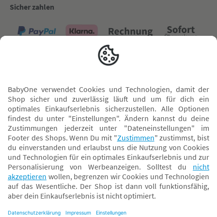
Sicher zahlen
Versand mit
* Alle Preise inkl. MwSt. und ggf. zzgl.
Versandkosten
. Der dargestellte Preis gilt -
abhängig von der von dir gewählten Option - im BabyOne-Onlineshop oder bei
Abholung in dem von dir gewählten BabyOne-Franchise-Betrieb. Der für den
Onlineshop geltende Preis stellt bei einem Verkauf durch unsere Franchise-
Nehmer eine unverbindliche Preisempfehlung dar. Der Verkaufspreis der
Franchise-Nehmer im Rahmen der Option „Reservieren und Abholen“ kann
daher von dem Verkaufspreis im Onlineshop abweichen. Angaben zu