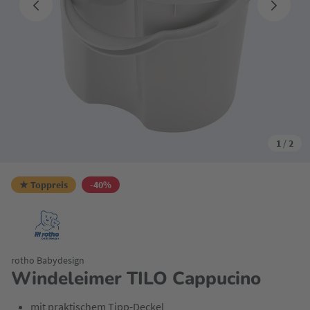
1
/
2
★ Toppreis
-40%
rotho Babydesign
Windeleimer TILO Cappucino
mit praktischem Tipp-Deckel