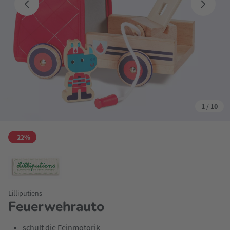
1
/
10
-22%
Lilliputiens
Feuerwehrauto
schult die Feinmotorik