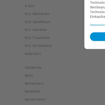
b.box
B.O. KleinKram
B.O. SpielRaum
B.O. StartKlar
B.O. TraumZeit
B.O. WirbelWind
baby best
badabulle
Baier
Bampidano
Basefield
Bassermann