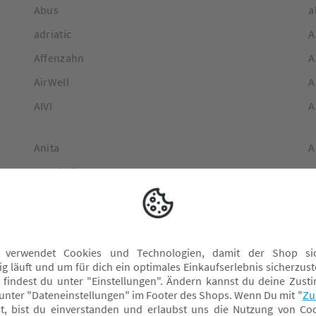
Abus
a
adriatic
A
Affenzahn
A
AirWell
A
AIVI
A
Anita
A
Annabella
A
Ansmann
A
AquaPlay
A
Arthur Berndt
a
Artländer
A
Artwizz
A