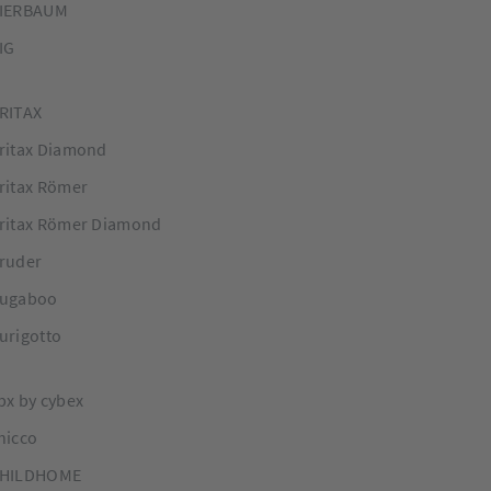
IERBAUM
IG
RITAX
ritax Diamond
ritax Römer
ritax Römer Diamond
ruder
ugaboo
urigotto
bx by cybex
hicco
HILDHOME