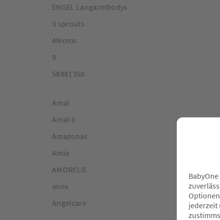
ENGEL Langarmbodys
3 sprouts
4Moms
9
58881350
Amal
Amal II
Amazonas
Amia
AMORELIE
anex
Angelcare