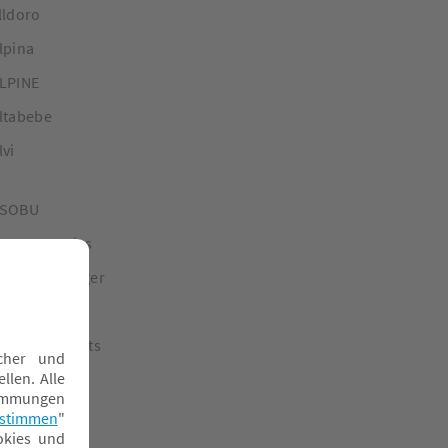
lldoro
lpina
LPINE
ltabebe
lvi
SOBU
SOBU Besties
SS Altenburger
UDIOLINE
uthenticsports
vionaut
VOVA