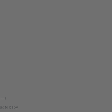
jaa!
lecto baby