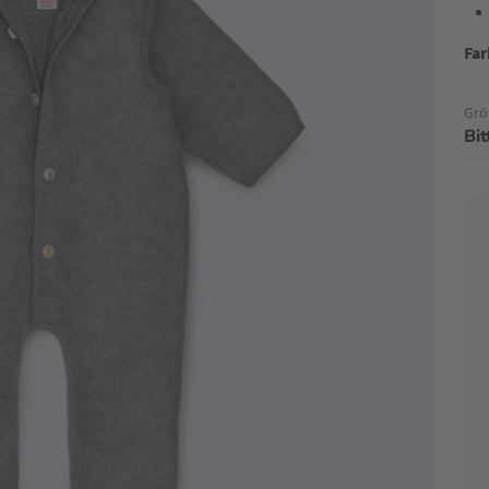
Far
Grö
Bi