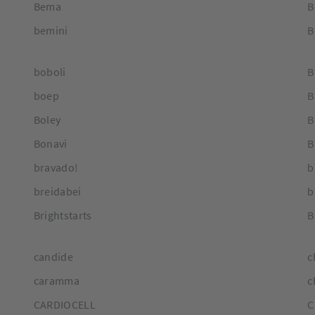
Bema
B
bemini
B
boboli
B
boep
B
Boley
B
Bonavi
B
bravado!
b
breidabei
b
Brightstarts
B
candide
c
caramma
c
CARDIOCELL
C