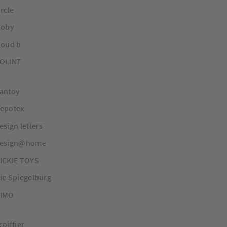
ircle
loby
loud b
OLINT
antoy
epotex
esign letters
esign@home
ICKIE TOYS
ie Spiegelburg
IMO
coiffier