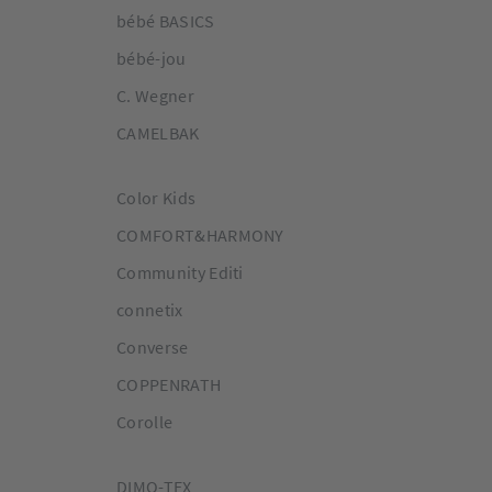
bébé BASICS
bébé-jou
C. Wegner
CAMELBAK
Color Kids
COMFORT&HARMONY
Community Editi
connetix
Converse
COPPENRATH
Corolle
DIMO-TEX