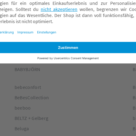
baby brezza
B
baby jogger
b
BABY YAY
B
baby's only
b
BabyArt
B
babybay
B
BABYBJÖRN
B
bebeconfort
B
BeBesCollection
B
beeboo
B
BELTZ + Gelberg
b
Beluga
B