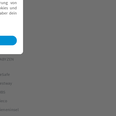
abyGlück
abyGO
abymarke
abymoov
abyOne
abyStars
ABYZEN
eSafe
estway
IBS
ieco
ieneninsel