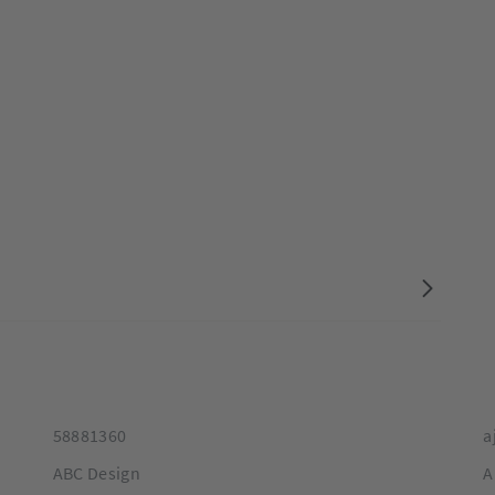
58881360
a
ABC Design
A