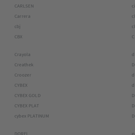
CARLSEN
c
Carrera
c
cbj
c
CBX
C
Crayola
d
Creathek
D
Croozer
d
CYBEX
d
CYBEX GOLD
D
CYBEX PLAT
D
cybex PLATINUM
D
DOREL
e