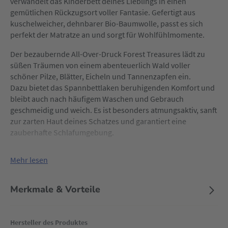
verwandelt das Kinderbett deines Lieblings in einen
gemütlichen Rückzugsort voller Fantasie. Gefertigt aus
kuschelweicher, dehnbarer Bio-Baumwolle, passt es sich
perfekt der Matratze an und sorgt für Wohlfühlmomente.
Der bezaubernde All-Over-Druck Forest Treasures lädt zu
süßen Träumen von einem abenteuerlich Wald voller
schöner Pilze, Blätter, Eicheln und Tannenzapfen ein.
Dazu bietet das Spannbettlaken beruhigenden Komfort und
bleibt auch nach häufigem Waschen und Gebrauch
geschmeidig und weich. Es ist besonders atmungsaktiv, sanft
zur zarten Haut deines Schatzes und garantiert eine
zauberhafte Schlafumgebung.
Mehr lesen
Merkmale & Vorteile
Hersteller des Produktes