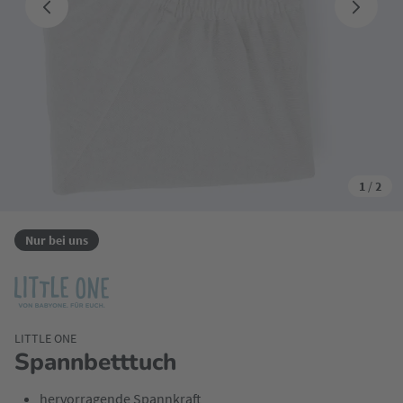
1
/
2
Nur bei uns
LITTLE ONE
Spannbetttuch
hervorragende Spannkraft