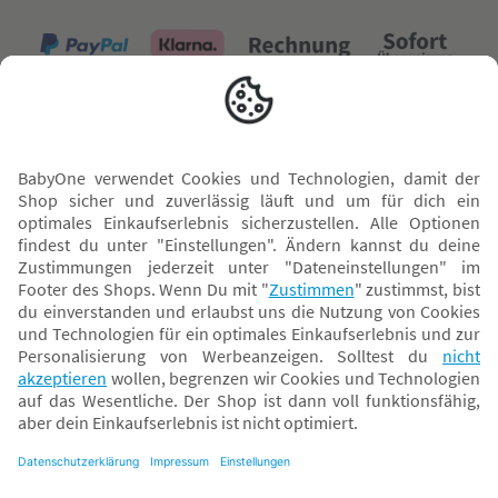
Versand mit
* Alle Preise inkl. MwSt. und ggf. zzgl.
Versandkosten
. Der dargestellte Preis gilt -
abhängig von der von dir gewählten Option - im BabyOne-Onlineshop oder bei
Abholung in dem von dir gewählten BabyOne-Franchise-Betrieb. Der für den
Onlineshop geltende Preis stellt bei einem Verkauf durch unsere Franchise-
Nehmer eine unverbindliche Preisempfehlung dar. Der Verkaufspreis der
Franchise-Nehmer im Rahmen der Option „Reservieren und Abholen“ kann
daher von dem Verkaufspreis im Onlineshop abweichen. Angaben zu
Versandzeiten gelten nur bei Bezahlung mit einer der folgenden Zahlarten: