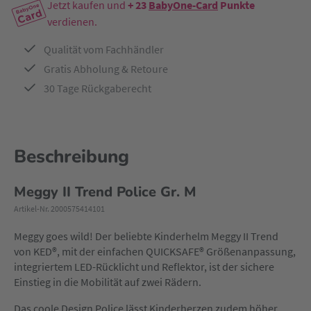
Jetzt kaufen und
+ 23
BabyOne-Card
Punkte
verdienen.
Qualität vom Fachhändler
Gratis Abholung & Retoure
30 Tage Rückgaberecht
Beschreibung
Meggy II Trend Police Gr. M
Artikel-Nr. 2000575414101
Meggy goes wild! Der beliebte Kinderhelm Meggy II Trend
von KED®, mit der einfachen QUICKSAFE® Größenanpassung,
integriertem LED-Rücklicht und Reflektor, ist der sichere
Einstieg in die Mobilität auf zwei Rädern.
Das coole Design Police lässt Kinderherzen zudem höher