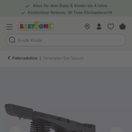
Alles für dein Baby & Kinder bis 4 Jahre
springen
Zur Hauptnavigation springen
Kostenlose Retoure, 30 Tage Rückgaberecht
Rund 100 Fachmärkte
|
Fahrradsitze
Strampler-Set Spruch