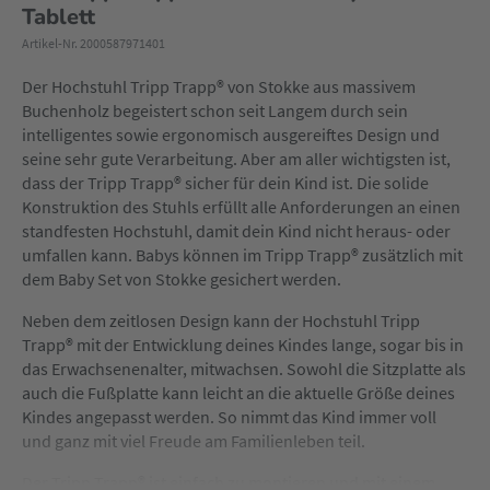
Tablett
Artikel-Nr. 2000587971401
Der Hochstuhl Tripp Trapp® von Stokke aus massivem
Buchenholz begeistert schon seit Langem durch sein
intelligentes sowie ergonomisch ausgereiftes Design und
seine sehr gute Verarbeitung. Aber am aller wichtigsten ist,
dass der Tripp Trapp® sicher für dein Kind ist. Die solide
Konstruktion des Stuhls erfüllt alle Anforderungen an einen
standfesten Hochstuhl, damit dein Kind nicht heraus- oder
umfallen kann. Babys können im Tripp Trapp® zusätzlich mit
dem Baby Set von Stokke gesichert werden.
Neben dem zeitlosen Design kann der Hochstuhl Tripp
Trapp® mit der Entwicklung deines Kindes lange, sogar bis in
das Erwachsenenalter, mitwachsen. Sowohl die Sitzplatte als
auch die Fußplatte kann leicht an die aktuelle Größe deines
Kindes angepasst werden. So nimmt das Kind immer voll
und ganz mit viel Freude am Familienleben teil.
Der Tripp Trapp® ist einfach zu montieren und mit einem