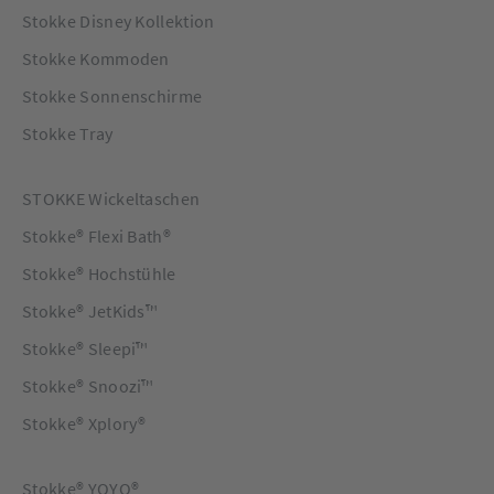
Stuhls und macht diesen zu einem einzigartigen Sitz. Es ist
Stokke Disney Kollektion
geeignet für Kinder ab ca. 6 Monate bis 3 Jahre.
Stokke Kommoden
Stokke Sonnenschirme
Stokke Tray
STOKKE Wickeltaschen
Stokke® Flexi Bath®
Stokke® Hochstühle
Stokke® JetKids™
Stokke® Sleepi™
Stokke® Snoozi™
Stokke® Xplory®
Stokke® YOYO®