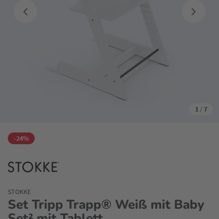
1
/
7
-24%
STOKKE
Set Tripp Trapp® Weiß mit Baby
Set² mit Tablett