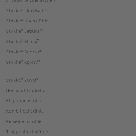
STOKKE Wickeltaschen
Stokke® Flexi Bath®
Stokke® Hochstühle
Stokke® JetKids™
Stokke® Sleepi™
Stokke® Snoozi™
Stokke® Xplory®
Stokke® YOYO®
Hochstuhl Zubehör
Klapphochstühle
Kombihochstühle
Reisehochstühle
Treppenhochstühle