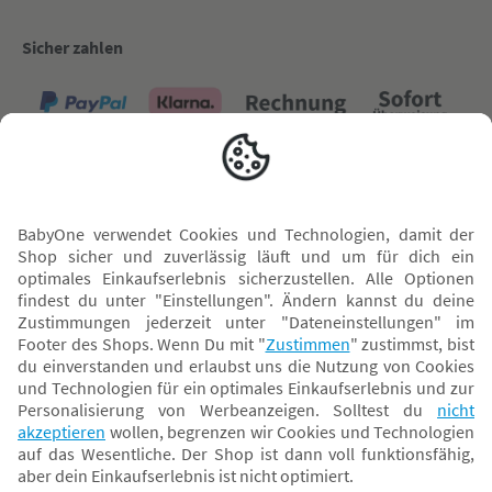
Sicher zahlen
Versand mit
* Alle Preise inkl. MwSt. und ggf. zzgl.
Versandkosten
. Der dargestellte Preis gilt -
abhängig von der von dir gewählten Option - im BabyOne-Onlineshop oder bei
Abholung in dem von dir gewählten BabyOne-Franchise-Betrieb. Der für den
Onlineshop geltende Preis stellt bei einem Verkauf durch unsere Franchise-
Nehmer eine unverbindliche Preisempfehlung dar. Der Verkaufspreis der