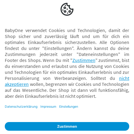
Versand mit
* Alle Preise inkl. MwSt. und ggf. zzgl.
Versandkosten
. Der dargestellte Preis gilt -
abhängig von der von dir gewählten Option - im BabyOne-Onlineshop oder bei
Abholung in dem von dir gewählten BabyOne-Franchise-Betrieb. Der für den
Onlineshop geltende Preis stellt bei einem Verkauf durch unsere Franchise-
Nehmer eine unverbindliche Preisempfehlung dar. Der Verkaufspreis der
Franchise-Nehmer im Rahmen der Option „Reservieren und Abholen“ kann
daher von dem Verkaufspreis im Onlineshop abweichen. Angaben zu
Versandzeiten gelten nur bei Bezahlung mit einer der folgenden Zahlarten:
PayPal, Visa, Mastercard, Sofortüberweisung (Klarna), Kauf auf Rechnung mit
Klarna.