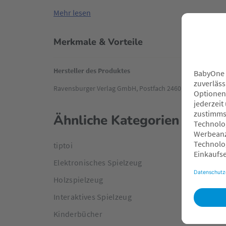
geprüft. Zusätzlich gibt es auf jeder Seite ein span
Mehr lesen
Thema eintauchen lässt.
Merkmale & Vorteile
Hersteller des Produktes
Ravensburger Verlag GmbH, Postfach 2460, D - 88194 Rav
Ähnliche Kategorien
tiptoi
Elektronisches Spielzeug
Holzspielzeug
Interaktives Spielzeug
Kinderbücher