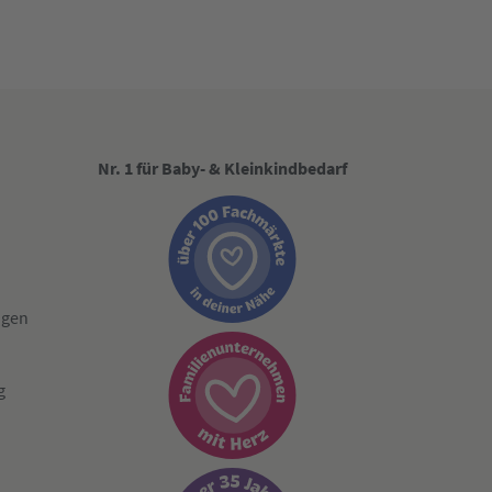
Nr. 1 für Baby- & Kleinkindbedarf
ngen
g