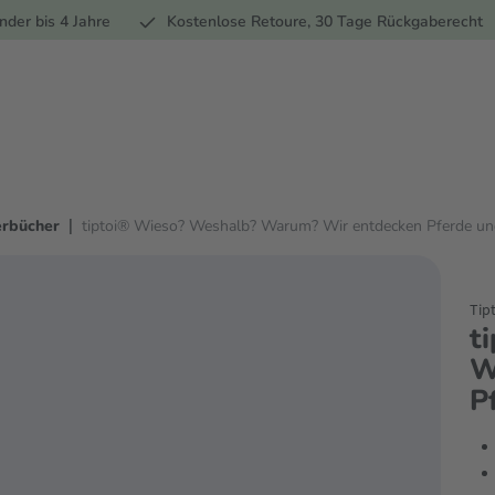
Ernährung
Pflege
Marken
Geschenke
Sale
Ratgebe
nder bis 4 Jahre
Kostenlose Retoure, 30 Tage Rückgaberecht
|
erbücher
tiptoi® Wieso? Weshalb? Warum? Wir entdecken Pferde u
Tip
t
W
P