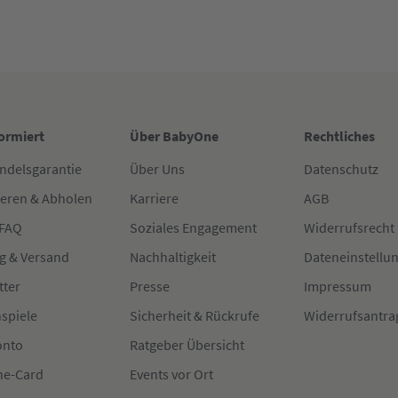
formiert
Über BabyOne
Rechtliches
ndelsgarantie
Über Uns
Datenschutz
ieren & Abholen
Karriere
AGB
 FAQ
Soziales Engagement
Widerrufsrecht
g & Versand
Nachhaltigkeit
Dateneinstellu
tter
Presse
Impressum
spiele
Sicherheit & Rückrufe
Widerrufsantra
onto
Ratgeber Übersicht
e-Card
Events vor Ort