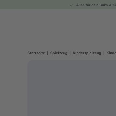
Unterwegs
Wohnen
Spielzeug
Bekleidung
Alles für dein Baby & Ki
springen
Zur Hauptnavigation springen
|
|
|
Startseite
Spielzeug
Kinderspielzeug
Kind