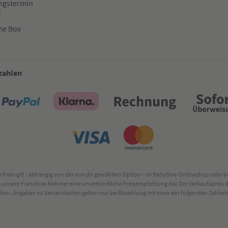
ngstermin
n
me Box
 zahlen
lte Preis gilt - abhängig von der von dir gewählten Option - im BabyOne-Onlineshop oder
rch unsere Franchise-Nehmer eine unverbindliche Preisempfehlung dar. Der Verkaufsprei
. Angaben zu Versandzeiten gelten nur bei Bezahlung mit einer der folgenden Zahlarten