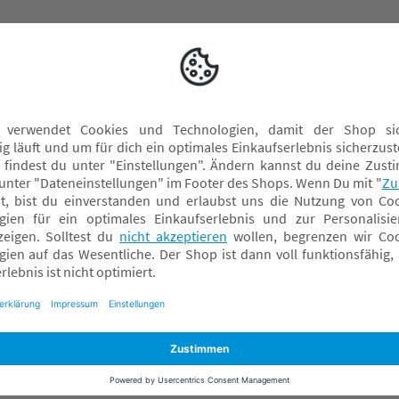
nendes Hörspiel, das die Kinder noch tiefer in das jeweilige
ensburg, E-Mail:info@ravensburger.de
Lernspielzeug
S
Malen & Kneten
S
Musik
S
Puppen & Puppenwagen
Rollenspiele