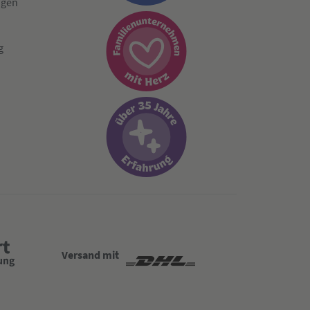
ngen
g
Versand mit