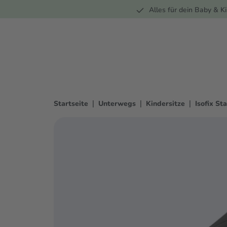
Unterwegs
Wohnen
Spielzeug
Bekleidung
Alles für dein Baby & Ki
springen
Zur Hauptnavigation springen
|
|
|
Startseite
Unterwegs
Kindersitze
Isofix St