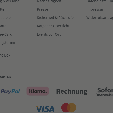
g & Versand
Nachhaltigkeit
Dateneinstellu
tter
Presse
Impressum
spiele
Sicherheit & Rückrufe
Widerrufsantra
onto
Ratgeber Übersicht
e-Card
Events vor Ort
ngstermin
n
me Box
 zahlen