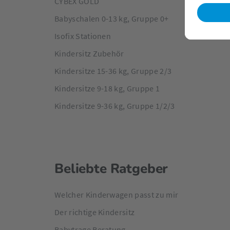
CYBEX GOLD
Babyschalen 0-13 kg, Gruppe 0+
Isofix Stationen
Kindersitz Zubehör
Kindersitze 15-36 kg, Gruppe 2/3
Kindersitze 9-18 kg, Gruppe 1
Kindersitze 9-36 kg, Gruppe 1/2/3
Beliebte Ratgeber
Welcher Kinderwagen passt zu mir
Der richtige Kindersitz
Babytrage Beratung