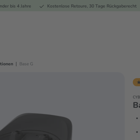
Ernährung
Pflege
Marken
Geschenke
Sale
Ratgebe
nder bis 4 Jahre
Kostenlose Retoure, 30 Tage Rückgaberecht
|
ationen
Base G
★
CYB
B