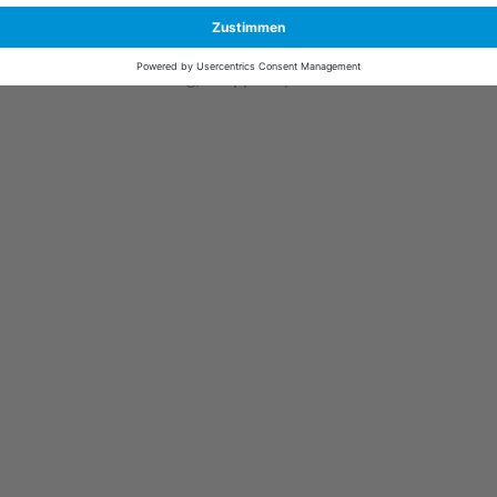
Kindersitze Isofix
Kindersitzerhöhungen
Reboarder 0-18 kg, Gruppe 0+/1