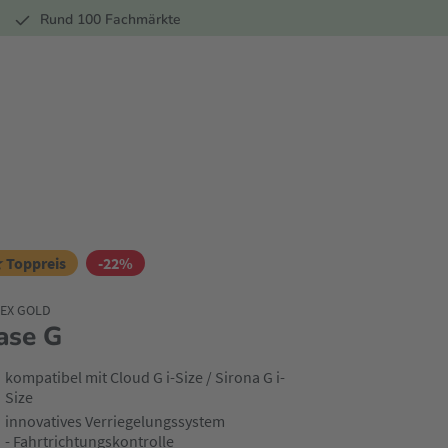
r
Rund 100 Fachmärkte
 Toppreis
-22%
EX GOLD
ase G
kompatibel mit Cloud G i-Size / Sirona G i-
Size
innovatives Verriegelungssystem
- Fahrtrichtungskontrolle