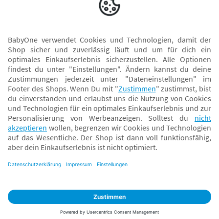
Versand mit
* Alle Preise inkl. MwSt. und ggf. zzgl.
Versandkosten
. Der dargestellte Preis gilt -
abhängig von der von dir gewählten Option - im BabyOne-Onlineshop oder bei
Abholung in dem von dir gewählten BabyOne-Franchise-Betrieb. Der für den
Onlineshop geltende Preis stellt bei einem Verkauf durch unsere Franchise-
Nehmer eine unverbindliche Preisempfehlung dar. Der Verkaufspreis der
Franchise-Nehmer im Rahmen der Option „Reservieren und Abholen“ kann
daher von dem Verkaufspreis im Onlineshop abweichen. Angaben zu
Versandzeiten gelten nur bei Bezahlung mit einer der folgenden Zahlarten:
PayPal, Visa, Mastercard, Sofortüberweisung (Klarna), Kauf auf Rechnung mit
Klarna.