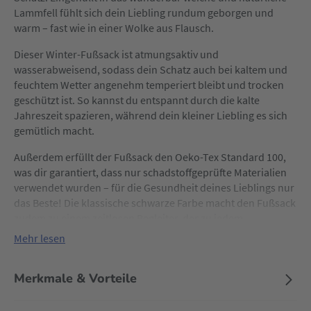
Lammfell fühlt sich dein Liebling rundum geborgen und
warm – fast wie in einer Wolke aus Flausch.
Dieser Winter-Fußsack ist atmungsaktiv und
wasserabweisend, sodass dein Schatz auch bei kaltem und
feuchtem Wetter angenehm temperiert bleibt und trocken
geschützt ist. So kannst du entspannt durch die kalte
Jahreszeit spazieren, während dein kleiner Liebling es sich
gemütlich macht.
Außerdem erfüllt der Fußsack den Oeko-Tex Standard 100,
was dir garantiert, dass nur schadstoffgeprüfte Materialien
verwendet wurden – für die Gesundheit deines Lieblings nur
das Beste! Die klassische schwarze Farbe macht den Fußsack
zudem zu einem zeitlosen Begleiter, der zu jedem
Kinderwagenstil passt.
Mehr lesen
Merkmale & Vorteile