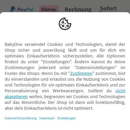
Versand mit
* Alle Preise inkl. MwSt. und ggf. zzgl.
Versandkosten
. Der dargestellte Preis gilt -
abhängig von der von dir gewählten Option - im BabyOne-Onlineshop oder bei
Abholung in dem von dir gewählten BabyOne-Franchise-Betrieb. Der für den
Onlineshop geltende Preis stellt bei einem Verkauf durch unsere Franchise-
Nehmer eine unverbindliche Preisempfehlung dar. Der Verkaufspreis der
Franchise-Nehmer im Rahmen der Option „Reservieren und Abholen“ kann
daher von dem Verkaufspreis im Onlineshop abweichen. Angaben zu
Versandzeiten gelten nur bei Bezahlung mit einer der folgenden Zahlarten:
PayPal, Visa, Mastercard, Sofortüberweisung (Klarna), Kauf auf Rechnung mit