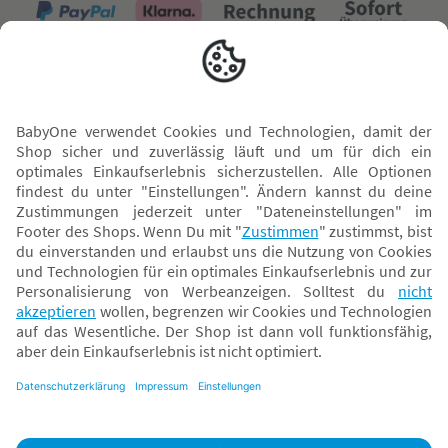
Versand mit
* Alle Preise inkl. MwSt. und ggf. zzgl.
Versandkosten
. Der dargestellte Preis gilt -
abhängig von der von dir gewählten Option - im BabyOne-Onlineshop oder bei
Abholung in dem von dir gewählten BabyOne-Franchise-Betrieb. Der für den
Onlineshop geltende Preis stellt bei einem Verkauf durch unsere Franchise-
Nehmer eine unverbindliche Preisempfehlung dar. Der Verkaufspreis der
Franchise-Nehmer im Rahmen der Option „Reservieren und Abholen“ kann
daher von dem Verkaufspreis im Onlineshop abweichen. Angaben zu
Versandzeiten gelten nur bei Bezahlung mit einer der folgenden Zahlarten:
PayPal, Visa, Mastercard, Sofortüberweisung (Klarna), Kauf auf Rechnung mit
Klarna.