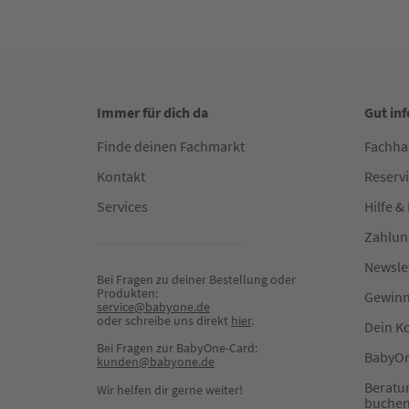
Immer für dich da
Gut in
Finde deinen Fachmarkt
Fachha
Kontakt
Reserv
Services
Hilfe &
Zahlun
Newsle
Bei Fragen zu deiner Bestellung oder 
Produkten:
Gewinn
service@babyone.de
oder schreibe uns direkt 
hier
.
Dein K
Bei Fragen zur BabyOne-Card:
BabyOn
kunden@babyone.de
Beratu
Wir helfen dir gerne weiter!
buche