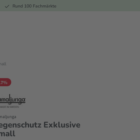
r
Rund 100 Fachmärkte
all
17%
aljunga
egenschutz Exklusive
mall