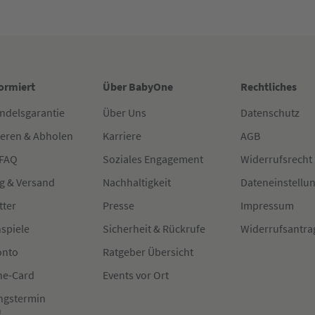
formiert
Über BabyOne
Rechtliches
ndelsgarantie
Über Uns
Datenschutz
ieren & Abholen
Karriere
AGB
 FAQ
Soziales Engagement
Widerrufsrecht
g & Versand
Nachhaltigkeit
Dateneinstellu
tter
Presse
Impressum
spiele
Sicherheit & Rückrufe
Widerrufsantra
onto
Ratgeber Übersicht
e-Card
Events vor Ort
ngstermin
n