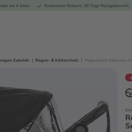
Ernährung
Pflege
Marken
Geschenke
Sale
Ratgebe
nder bis 4 Jahre
Kostenlose Retoure, 30 Tage Rückgaberecht
|
|
wagen Zubehör
Regen- & Kälteschutz
Regenschutz Exklusive Sm
-
Emm
R
S