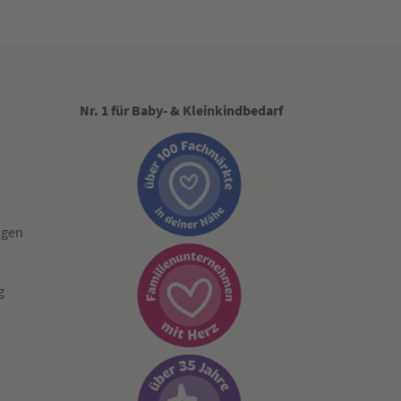
Nr. 1 für Baby- & Kleinkindbedarf
ngen
g