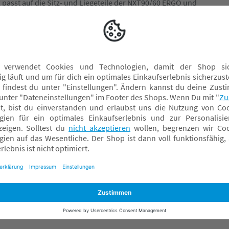
asst auf die Sitz- und Liegeteile der NXT90/60 ERGO und
rantieren dir eine gute Sichtbarkeit des Kinderwagens auch
Kinderwagenketten
Regen- & Kälteschutz
Sonnen- & Insektenschutz Kinderwagen
Sportsitze
Tragewannen