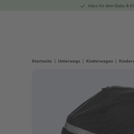
Unterwegs
Wohnen
Spielzeug
Bekleidung
Alles für dein Baby & Ki
springen
Zur Hauptnavigation springen
|
|
|
Startseite
Unterwegs
Kinderwagen
Kinder