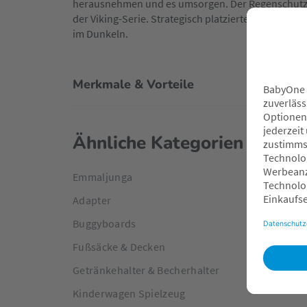
herausnehmen und es umsorgen. Der Regenschutz p
der Viking-Serie. Strategisch platzierte Reflexe ga
im Dunkeln.
Merkmale & Vorteile
Ähnliche Kategorien
Emmaljunga
Adapter
Buggyboards
Fußsäcke & Decken
Getränkehalter & Becherhalter
Kinderwagen Spielzeug