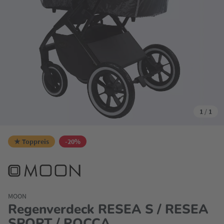
1
/
1
★ Toppreis
-20%
MOON
Regenverdeck RESEA S / RESEA
SPORT / ROCCA